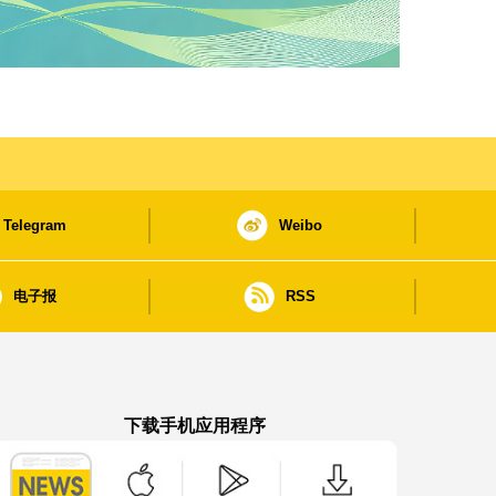
Telegram
Weibo
电子报
RSS
下载手机应用程序
澳门政府新闻 APP - App Store 下载
澳门政府新闻 APP - Google Pla
澳门政府新闻 APP -