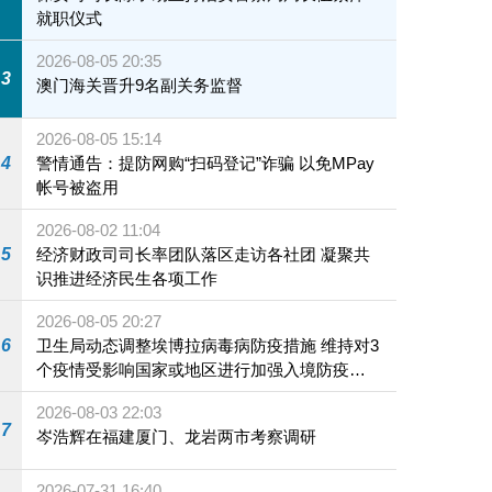
就职仪式
2026-08-05 20:35
3
澳门海关晋升9名副关务监督
2026-08-05 15:14
4
警情通告：提防网购“扫码登记”诈骗 以免MPay
帐号被盗用
2026-08-02 11:04
5
经济财政司司长率团队落区走访各社团 凝聚共
识推进经济民生各项工作
2026-08-05 20:27
6
卫生局动态调整埃博拉病毒病防疫措施 维持对3
个疫情受影响国家或地区进行加强入境防疫措
施
2026-08-03 22:03
7
岑浩辉在福建厦门、龙岩两市考察调研
2026-07-31 16:40