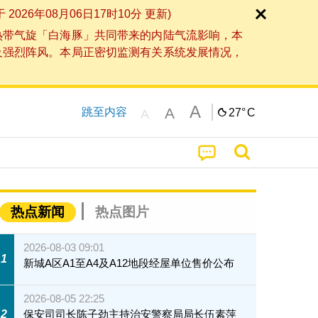
6年08月06日17时10分 更新)
热带气旋「白海豚」共同带来的内陆气流影响，本
及强烈阵风。本局正密切监测有关系统发展情况，
A
A
跳至内容
27°
C
A
热点新闻
热点图片
2026-08-03 09:01
1
新城A区A1至A4及A12地段经屋单位售价公布
2026-08-05 22:25
2
保安司司长陈子劲主持治安警察局局长伍素萍