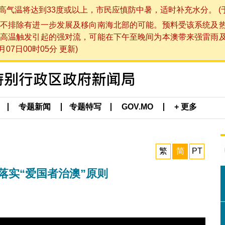
将达到33度或以上，市民应慎防中暑，适时补充水分。 (于 202
不排除有进一步发展及移向南海北部的可能。预料受该系统及
高温触发引起的强对流，可能在下午至晚间为本澳带来强雷雨
07日00时05分 更新)
专题新闻
专题特写
GOV.MO
+ 更多
繁
简
PT
落实“爱国者治澳”原则