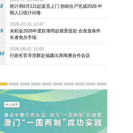
8
统计局8月1日起派员上门 协助住户完成2026 中
期人口统计问卷
2026-07-31 12:47
9
央积金2026年度款项明起接受提款 合发放条件
长者免办手续
2026-08-01 16:00
10
行政长官岑浩辉赴福建出席闽澳合作会议
宣传及推广
赓续中葡传统友谊 续写“一国两制”新篇章 — 澳门“一国
澳门名片集
行政长官岑浩辉11月18日发表2026年施政报
施政特写
澳门特别行政区经济和社会发展第二个五
横琴粤澳深度合作区专题网站
施政小讲堂
走进澳门
澳门相簿2020
《澳门微视