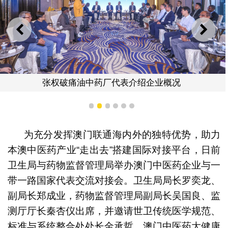
上一则
下一
张权破痛油中药厂代表介绍企业概况
1
2
3
4
5
6
为充分发挥澳门联通海内外的独特优势，助力
本澳中医药产业“走出去”搭建国际对接平台，日前
卫生局与药物监督管理局举办澳门中医药企业与一
带一路国家代表交流对接会。卫生局局长罗奕龙、
副局长郑成业，药物监督管理局副局长吴国良、监
测厅厅长秦杏仪出席，并邀请世卫传统医学规范、
标准与系统整合处处长金承哲、澳门中医药大健康