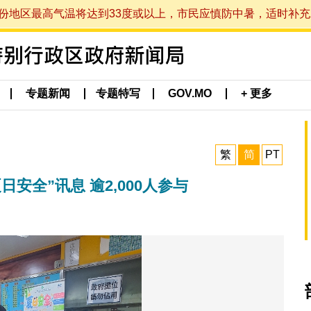
最高气温将达到33度或以上，市民应慎防中暑，适时补充水分。 (于
专题新闻
专题特写
GOV.MO
+ 更多
繁
简
PT
安全”讯息 逾2,000人参与