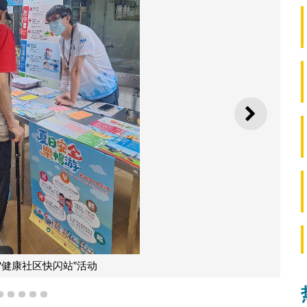
下一则
“健康社区快闪站”活动
2
3
4
5
6