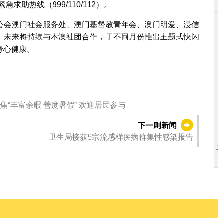
助热线（999/110/112）。
公会澳门社会服务处、澳门基督教青年会、澳门明爱、浸信
，未来将持续与本澳社团合作，于不同月份推出主题式快闪
身心健康。
第六场“社文茶座‧社文范畴齐齐倾”6月29日举行 聚焦“丰富余暇 善度暑假” 欢迎居民参与
下一则新闻
卫生局接获5宗流感样疾病群集性感染报告