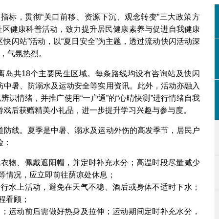
指标，贯彻“关口前移、资源下沉、观念转变”三大政策方
化社区健康科普活动，致力提升居民健康素养与促进自我健康
区快闪站”活动，以“夏日安全”为主题，透过流动快闪活动深
与，气氛热烈。
离岛共18个主要民生区域。每条路线均设有咨询站及快闪
防中暑、防溺水及运动安全等实用资讯。此外，活动亦融入
辨识情绪，并推广使用“一户通”的“心晴快测”进行情绪自我
游戏后获赠精美小礼品，进一步提升学习兴趣与参与度。
道防线。夏季是中暑、溺水及运动外伤的高发季节，居民户
险：
色衣物、佩戴遮阳帽，并定时补充水分；高温时段尽量减少
等情况，应立即前往荫凉处休息；
进行水上活动，避免在天气不稳、酒后或身体不适时下水；
程看顾；
动；运动前后需做好热身及拉伸；运动期间定时补充水分，