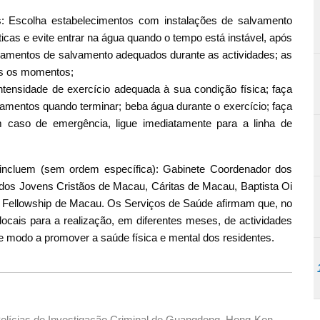
s: Escolha estabelecimentos com instalações de salvamento
icas e evite entrar na água quando o tempo está instável, após
uipamentos de salvamento adequados durante as actividades; as
os os momentos;
ntensidade de exercício adequada à sua condição física; faça
ngamentos quando terminar; beba água durante o exercício; faça
 caso de emergência, ligue imediatamente para a linha de
 incluem (sem ordem específica): Gabinete Coordenador dos
os Jovens Cristãos de Macau, Cáritas de Macau, Baptista Oi
Fellowship de Macau. Os Serviços de Saúde afirmam que, no
locais para a realização, em diferentes meses, de actividades
de modo a promover a saúde física e mental dos residentes.
Polícias de Investigação Criminal de Guangdong, Hong-Kong