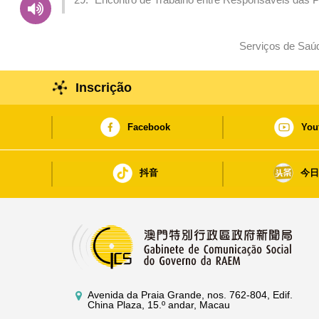
e Macau” realizado em Hong Kong
Serviços de Saúd
Inscrição
Facebook
You
抖音
今
Avenida da Praia Grande, nos. 762-804, Edif.
China Plaza, 15.º andar, Macau