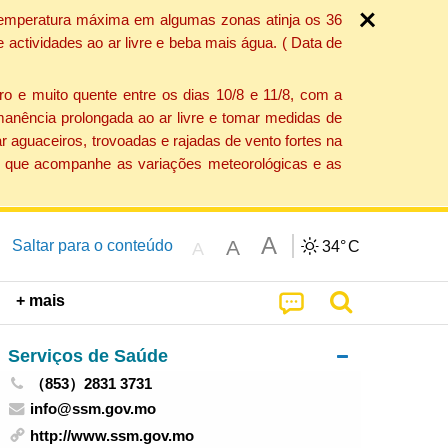
a temperatura máxima em algumas zonas atinja os 36
actividades ao ar livre e beba mais água. ( Data de
o e muito quente entre os dias 10/8 e 11/8, com a
anência prolongada ao ar livre e tomar medidas de
 aguaceiros, trovoadas e rajadas de vento fortes na
ção que acompanhe as variações meteorológicas e as
A
A
Saltar para o conteúdo
34°
C
A
+ mais
Serviços de Saúde
（853）2831 3731
info@ssm.gov.mo
http://www.ssm.gov.mo