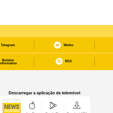
Telegram
Weibo
Boletim
RSS
informativo
Descarregar a aplicação de telemóvel
Aplicação de telemóvel “Notícias do Governo
Aplicação de telemóvel “Notícia
Aplicação de telem