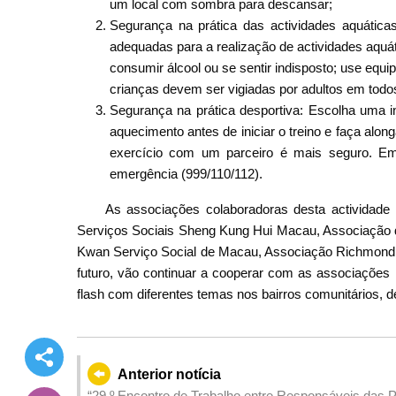
um local com sombra para descansar;
Segurança na prática das actividades aquática
adequadas para a realização de actividades aquát
consumir álcool ou se sentir indisposto; use eq
crianças devem ser vigiadas por adultos em tod
Segurança na prática desportiva: Escolha uma i
aquecimento antes de iniciar o treino e faça alo
exercício com um parceiro é mais seguro. Em
emergência (999/110/112).
As associações colaboradoras desta actividade
Serviços Sociais Sheng Kung Hui Macau, Associação d
Kwan Serviço Social de Macau, Associação Richmond 
futuro, vão continuar a cooperar com as associações 
flash com diferentes temas nos bairros comunitários, 
Anterior notícia
“29.º Encontro de Trabalho entre Responsáveis das 