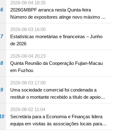
2026-08-04 18:35
6
2026GMBPF arranca nesta Quinta-feira
Número de expositores atinge novo máximo em
18 anos
2026-08-03 16:00
7
Estatísticas monetárias e financeiras – Junho
de 2026
2026-08-04 20:23
8
Quinta Reunião da Cooperação Fujian-Macau
em Fuzhou
2026-08-03 17:00
9
Uma sociedade comercial foi condenada a
restituir o montante recebido a título de apoio
pecuniário para combater a epidemia de 2022,
2026-08-02 11:04
por não ter sido provado que reunia os
10
Secretária para a Economia e Finanças lidera
requisitos para a sua atribuição
equipa em visitas às associações locais para
consolidar consensos e promover os trabalhos
nas áreas económica e social