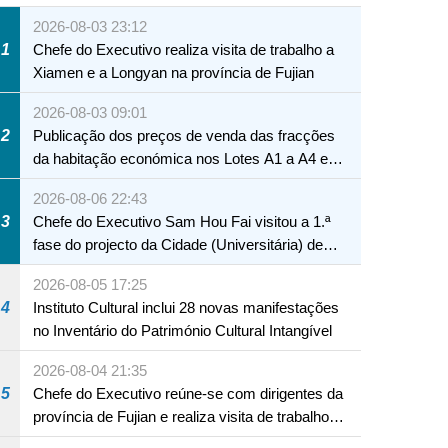
2026-08-03 23:12
1
Chefe do Executivo realiza visita de trabalho a
Xiamen e a Longyan na província de Fujian
2026-08-03 09:01
2
Publicação dos preços de venda das fracções
da habitação económica nos Lotes A1 a A4 e
A12 da Zona A dos Novos Aterros
2026-08-06 22:43
3
Chefe do Executivo Sam Hou Fai visitou a 1.ª
fase do projecto da Cidade (Universitária) de
Educação Internacional de Macau e Hengqin
2026-08-05 17:25
4
Instituto Cultural inclui 28 novas manifestações
no Inventário do Património Cultural Intangível
2026-08-04 21:35
5
Chefe do Executivo reúne-se com dirigentes da
província de Fujian e realiza visita de trabalho
em Fuzhou