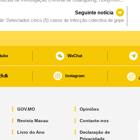
Seguinte notícia
e: Detectados cinco (5) casos de infecção colectiva de gripe
tube
WeChat
日头条
Instagram
GOV.MO
Opiniões
Revista Macau
Contacte-nos
Livro do Ano
Declaração de
Privacidade