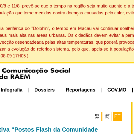
 10/8 e 11/8, prevê-se que o tempo na região seja muito quente e 
pulação que tome medidas contra doenças causadas pelo calor, evite 
periférica do "Dolphin", o tempo em Macau vai continuar soalheir
aus mais alta nas áreas urbanas. Os cidadãos devem evitar a perm
vecção desencadeada pelas altas temperaturas, que poderá provocar
izar a evolução do referido sistema, pelo que, apela-se à popula
-08-09 17H05 )
Infografia
Dossiers
Reportagens
GOV.MO
繁
简
PT
ativa “Postos Flash da Comunidade