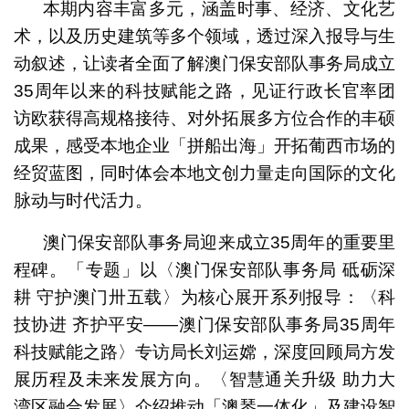
本期内容丰富多元，涵盖时事、经济、文化艺
术，以及历史建筑等多个领域，透过深入报导与生
动叙述，让读者全面了解澳门保安部队事务局成立
35周年以来的科技赋能之路，见证行政长官率团
访欧获得高规格接待、对外拓展多方位合作的丰硕
成果，感受本地企业「拼船出海」开拓葡西市场的
经贸蓝图，同时体会本地文创力量走向国际的文化
脉动与时代活力。
澳门保安部队事务局迎来成立35周年的重要里
程碑。「专题」以〈澳门保安部队事务局 砥砺深
耕 守护澳门卅五载〉为核心展开系列报导：〈科
技协进 齐护平安――澳门保安部队事务局35周年
科技赋能之路〉专访局长刘运嫦，深度回顾局方发
展历程及未来发展方向。〈智慧通关升级 助力大
湾区融合发展〉介绍推动「澳琴一体化」及建设智