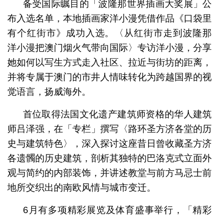
备受国际瞩目的「波隆那世界插画大奖展」公
布入选名单，本地插画家洋小漫凭借作品《口袋里
有个红街市》成功入选。〈从红街市走到波隆那
洋小漫把澳门烟火气带向国际〉专访洋小漫，分享
她如何以写生方式走入社区、拉近与街坊的距离，
并将专属于澳门的市井人情味转化为跨越国界的视
觉语言，扬威海外。
首位取得法国文化遗产建筑师资格的华人建筑
师吕泽强，在「专栏」撰写〈路环圣方济各堂的历
史与建筑特色〉，深入探讨这座昔日曾收藏圣方济
各遗髑的历史建筑，剖析其独特的巴洛克式立面外
观与简约的内部装饰，并讲述教堂与前方马忌士前
地所交织出的南欧风情与城市变迁。
6月有多项精彩展览及体育盛事举行，「精彩