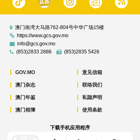
澳门南湾大马路762-804号中华广场15楼
https://www.gcs.gov.mo
info@gcs.gov.mo
(853)2833 2886
(853)2835 5426
GOV.MO
意见信箱
澳门杂志
联络我们
澳门年鉴
私隐声明
澳门相簿
使用条款
下载手机应用程序
澳门政府新闻 APP - App Store 下载
澳门政府新闻 APP - Googl
澳门政府新闻 