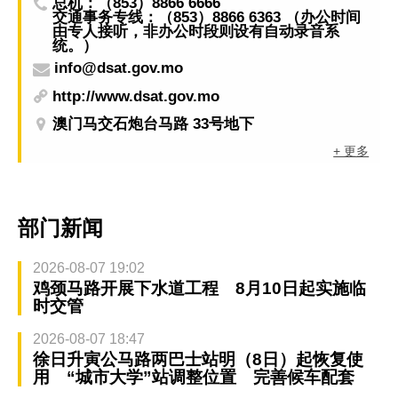
总机：（853）8866 6666
交通事务专线：（853）8866 6363 （办公时间
由专人接听，非办公时段则设有自动录音系
统。）
info@dsat.gov.mo
http://www.dsat.gov.mo
澳门马交石炮台马路 33号地下
+ 更多
部门新闻
2026-08-07 19:02
鸡颈马路开展下水道工程 8月10日起实施临
时交管
2026-08-07 18:47
徐日升寅公马路两巴士站明（8日）起恢复使
用 “城市大学”站调整位置 完善候车配套