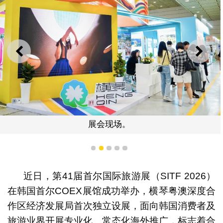
上一则
下一
展会现场。
1
2
3
4
5
近日，第41届首尔国际旅游展（SITF 2026）
在韩国首尔COEX展馆成功举办，横琴粤澳深度合
作区经济发展局首次独立设展，面向韩国消费者及
旅游业界开展专业化、常态化海外推广，标志着合