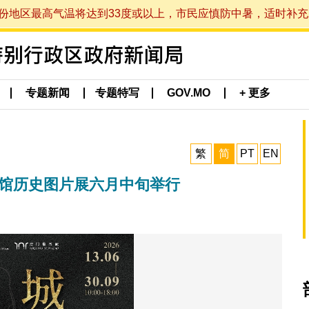
最高气温将达到33度或以上，市民应慎防中暑，适时补充水分。 (于
专题新闻
专题特写
GOV.MO
+ 更多
繁
简
PT
EN
案馆历史图片展六月中旬举行