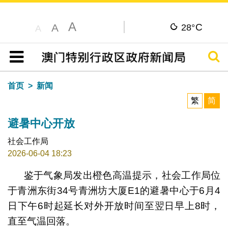
A
C
A
28°
A
搜寻
目录
首页
新闻
繁
简
避暑中心开放
社会工作局
2026-06-04 18:23
鉴于气象局发出橙色高温提示，社会工作局位
于青洲东街34号青洲坊大厦E1的避暑中心于6月4
日下午6时起延长对外开放时间至翌日早上8时，
直至气温回落。