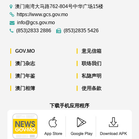
澳门南湾大马路762-804号中华广场15楼
https://www.gcs.gov.mo
info@gcs.gov.mo
(853)2833 2886
(853)2835 5426
GOV.MO
意见信箱
澳门杂志
联络我们
澳门年鉴
私隐声明
澳门相簿
使用条款
下载手机应用程序
澳门政府新闻 APP - App Store 下载
澳门政府新闻 APP - Googl
澳门政府新闻 