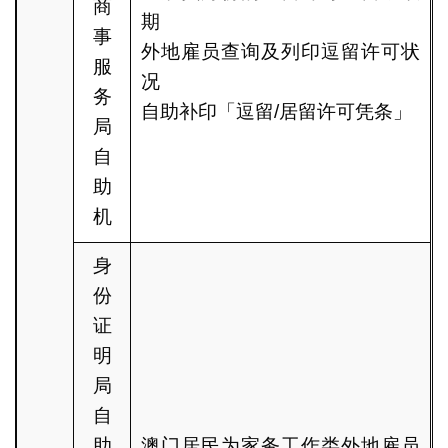
商
期
事
外地雇员查询及列印逗留许可状
服
况
务
自助补印「逗留/居留许可凭条」
局
自
助
机
身
份
证
明
局
自
助
澳门居民为家务工作类外地雇员