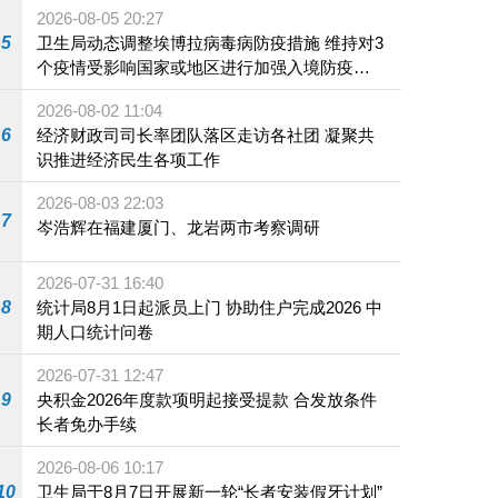
2026-08-05 20:27
5
卫生局动态调整埃博拉病毒病防疫措施 维持对3
个疫情受影响国家或地区进行加强入境防疫措
施
2026-08-02 11:04
6
经济财政司司长率团队落区走访各社团 凝聚共
识推进经济民生各项工作
2026-08-03 22:03
7
岑浩辉在福建厦门、龙岩两市考察调研
2026-07-31 16:40
8
统计局8月1日起派员上门 协助住户完成2026 中
期人口统计问卷
2026-07-31 12:47
9
央积金2026年度款项明起接受提款 合发放条件
长者免办手续
2026-08-06 10:17
10
卫生局于8月7日开展新一轮“长者安装假牙计划”