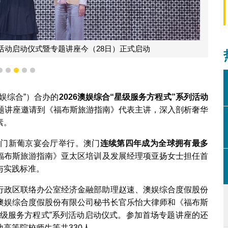
系列活动启动仪式暨专题讲座今（28日）正式启动
2
3
4
5
6
娱综合”）合办的
2026
澳娱综合
“
星级服务方程式
”
系列活动
专题讲座邀请到《福布斯旅游指南》代表主讲，深入剖析奢华
素。
澳门新葡京宴会厅举行。澳门
连续第四年成为全球拥有最多
福布斯旅游指南》亚太区培训及发展经理项亚扬女士担任首
与实践标准。
行政区联络办公室经济金融部助理赵速、澳娱综合度假股份
澳娱综合度假股份有限公司秘书长官乐怡大律师和《福布斯
星级服务方程式”系列活动启动仪式。参加首场专题讲座的还
高等院校师生等共330人。