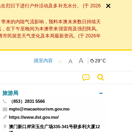
日下进行户外活动及多补充水分。 (于 2026
」带来的内陆气流影响，预料本澳未来数日持续天
流，在下午至晚间为本澳带来强雷雨及强烈阵风。
民留意天气变化及本局最新资讯。(于 2026年
A
A
跳至内容
29°
C
A
旅游局
（853）2831 5566
mgto@macaotourism.gov.mo
https://www.dst.gov.mo/
澳门新口岸宋玉生广场335-341号获多利大厦12