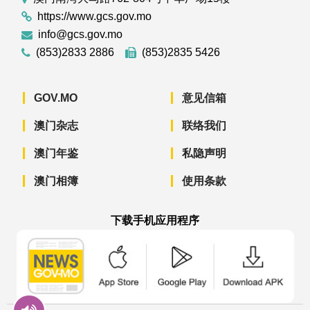
https://www.gcs.gov.mo
info@gcs.gov.mo
(853)2833 2886
(853)2835 5426
GOV.MO
意见信箱
澳门杂志
联络我们
澳门年鉴
私隐声明
澳门相簿
使用条款
下载手机应用程序
澳门政府新闻 APP - App Store 下载
澳门政府新闻 APP - Googl
澳门政府新闻 