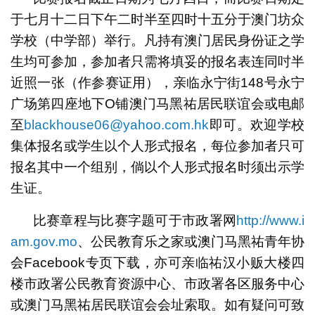
于七月十二日下午二时半至四时十五分于澳门坊众
学校（中学部）举行。凡持有澳门居民身份证之学
生均可参加，参加者只需将填妥的报名表连同吋半
近照一张（作参赛证用），亲临永宁街148号永宁
广场第四座地下O铺澳门马黑祐居民联谊会或电邮
至
blackhouse06@yahoo.com.hk
即可。欢迎学校
集体报名或学生以个人形式报名，每位参加者只可
报名其中一个组别，倘以个人形式报名时须出示学
生证。
比赛章程与比赛字题可于市政署网
http://www.i
am.gov.mo
、公民教育乐之家或澳门马黑祐青年协
会Facebook专页下载，亦可亲临祐汉小贩大楼四
楼市政署公民教育资源中心、市政署各区服务中心
或澳门马黑祐居民联谊会会址索取。如有疑问可致