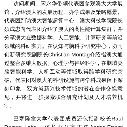
访问期间，宋永华带领代表团参观澳大大学展
馆，介绍澳大的发展历程、办学成果及策略愿景。
代表团到访澳大智能超算中心，澳大科技学院院长
须成忠向代表团介绍了澳大的高性能计算集群，并
分享澳大在数据科学、人工智能、计算研究等前沿
领域的科研实力。在认知与脑科学研究中心，协同
创新研究院副院长Christian Montag介绍指澳大通
过整合多维大数据、心理学与神经科学，在脑域类
脑智能科学、人机互动等领域取得跨学科研究突
破。代表团对澳大的科研设施与跨学科成果留下深
刻印象。双方就新兴技术领域的潜在合作交换意
见，并将进一步探索联合研究计划及人才培养机
制。
巴塞隆拿大学代表团成员还包括副校长Raul