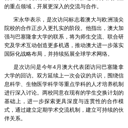
的重点领域，开展更深入的交流与合作。
宋永华表示，是次访问标志着澳大与欧洲顶尖
院校的合作正步入更扎实的阶段。他指出，澳大加
强与巴塞隆拿大学的联系，将为师生交流、联合研
究及学术互动创造更多机遇，推动澳大进一步落实
国际化战略布局，并持续拓展全球学术网络。
是次访问是今年4月澳大代表团访问巴塞隆拿
大学的回访。双方延续上一次会议的共识，围绕信
息科学、生物医学科学等重点学科的人才培养机制
进行深入讨论。两校同意在现有的学生交换计划的
基础上，进一步探索更具深度与连贯性的合作模
式，通过建立定期学术交流机制，建立可持续的伙
伴关系。