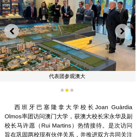
上一则
下一
代表团参观澳大
1
2
3
西班牙巴塞隆拿大学校长Joan Guàrdia
Olmos率团访问澳门大学，获澳大校长宋永华及副
校长马许愿（Rui Martins）热情接待。是次访问
旨在巩固两校现有伙伴关系，并推进双方共同关注