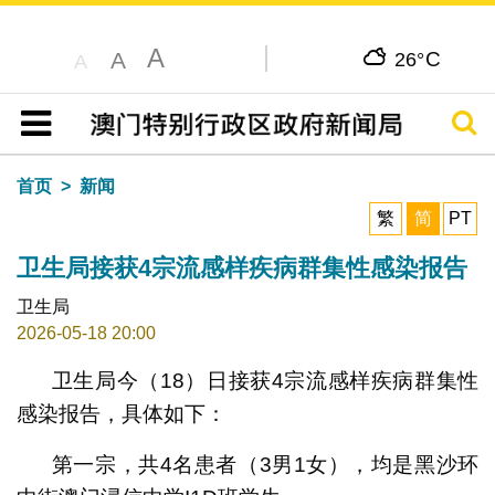
A
C
A
26°
A
搜寻
目录
首页
新闻
繁
简
PT
卫生局接获4宗流感样疾病群集性感染报告
卫生局
2026-05-18 20:00
卫生局今（18）日接获4宗流感样疾病群集性
感染报告，具体如下：
第一宗，共4名患者（3男1女），均是黑沙环