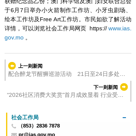
获赠纪念品乙份；澳门科学馆及澳门妇女联合总会
于6月7日举办小火箭制作工作坊、小牙虫剧场、
绘本工作坊及Free Art工作坊。市民如欲了解活动
详情，可以浏览社会工作局网页 https://
www.ias.
gov.mo
。
上一则新闻
配合醉龙节醒狮巡游活动 21日至24日多处道
路实施临时交通安排
下一则新闻
“2026社区消费大奖赏”首月成效显着 行业受惠
更均衡
社会工作局
（853）2836 7878
pr@ias.gov.mo