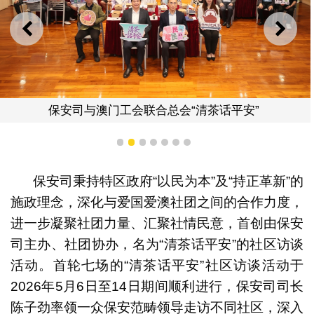
上一则
下一
保安司与澳门工会联合总会“清茶话平安”
1
2
3
4
5
6
7
保安司秉持特区政府“以民为本”及“持正革新”的
施政理念，深化与爱国爱澳社团之间的合作力度，
进一步凝聚社团力量、汇聚社情民意，首创由保安
司主办、社团协办，名为“清茶话平安”的社区访谈
活动。首轮七场的“清茶话平安”社区访谈活动于
2026年5月6日至14日期间顺利进行，保安司司长
陈子劲率领一众保安范畴领导走访不同社区，深入