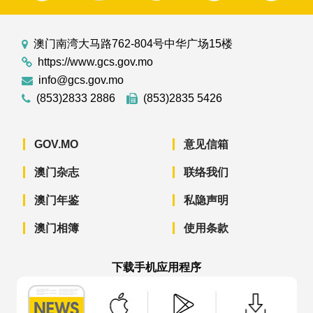
澳门南湾大马路762-804号中华广场15楼
https://www.gcs.gov.mo
info@gcs.gov.mo
(853)2833 2886
(853)2835 5426
GOV.MO
意见信箱
澳门杂志
联络我们
澳门年鉴
私隐声明
澳门相簿
使用条款
下载手机应用程序
澳门政府新闻 APP - App Store 下载
澳门政府新闻 APP - Googl
澳门政府新闻 