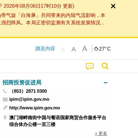
6年08月06日17时10分 更新)
热带气旋「白海豚」共同带来的内陆气流影响，本
及强烈阵风。本局正密切监测有关系统发展情况，
A
A
跳至内容
27°
C
A
招商投资促进局
（853）2871 0300
ipim@ipim.gov.mo
http://www.ipim.gov.mo
澳门湖畔南街中国与葡语国家商贸合作服务平台
综合体办公楼一至三楼
+ 更多