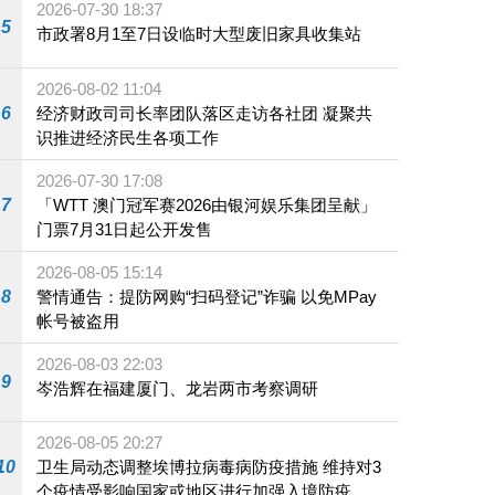
2026-07-30 18:37
5
市政署8月1至7日设临时大型废旧家具收集站
2026-08-02 11:04
6
经济财政司司长率团队落区走访各社团 凝聚共
识推进经济民生各项工作
2026-07-30 17:08
7
「WTT 澳门冠军赛2026由银河娱乐集团呈献」
门票7月31日起公开发售
2026-08-05 15:14
8
警情通告：提防网购“扫码登记”诈骗 以免MPay
帐号被盗用
2026-08-03 22:03
9
岑浩辉在福建厦门、龙岩两市考察调研
2026-08-05 20:27
10
卫生局动态调整埃博拉病毒病防疫措施 维持对3
个疫情受影响国家或地区进行加强入境防疫措