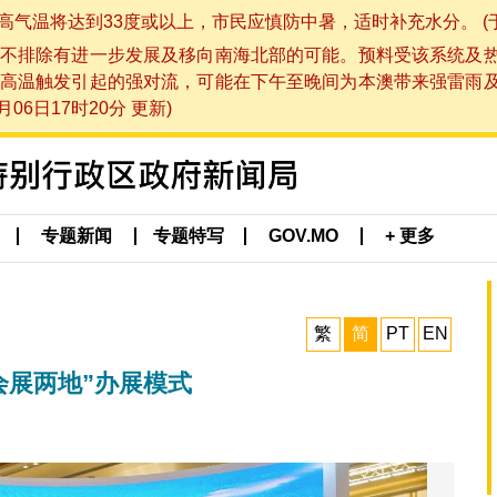
将达到33度或以上，市民应慎防中暑，适时补充水分。 (于 202
不排除有进一步发展及移向南海北部的可能。预料受该系统及
高温触发引起的强对流，可能在下午至晚间为本澳带来强雷雨
06日17时20分 更新)
专题新闻
专题特写
GOV.MO
+ 更多
繁
简
PT
EN
会展两地”办展模式