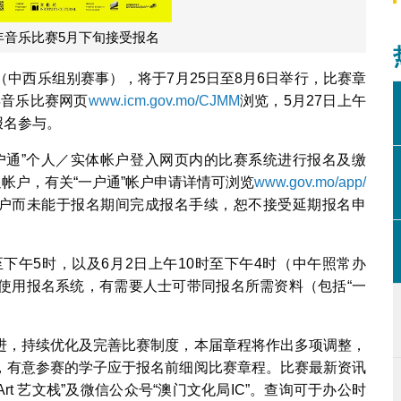
年音乐比赛5月下旬接受报名
中西乐组别赛事），将于7月25日至8月6日举行，比赛章
年音乐比赛网页
www.icm.gov.mo/CJMM
浏览，5月27日上午
报名参与。
户通”个人／实体帐户登入网页内的比赛系统进行报名及缴
帐户，有关“一户通”帐户申请详情可浏览
www.gov.mo/app/
开通帐户而未能于报名期间完成报名手续，恕不接受延期报名申
时至下午5时，以及6月2日上午10时至下午4时（中午照常办
使用报名系统，有需要人士可带同报名所需资料（包括“一
进，持续优化及完善比赛制度，本届章程将作出多项调整，
，有意参赛的学子应于报名前细阅比赛章程。比赛最新资讯
 Art 艺文栈”及微信公众号“澳门文化局IC”。查询可于办公时