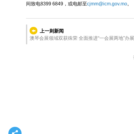
间致电8399 6849，或电邮至
cjmm@icm.gov.mo
。
上一则新闻
澳琴会展领域双获殊荣 全面推进“一会展两地”办