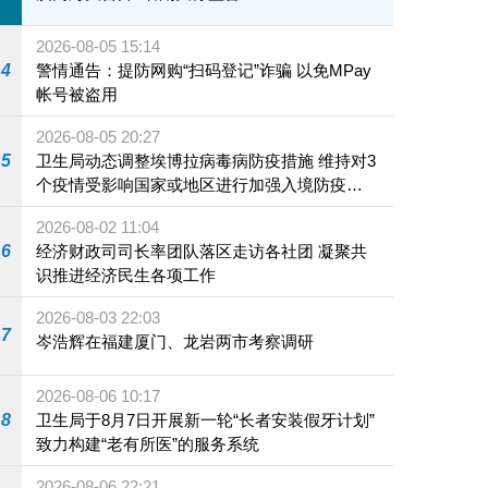
2026-08-05 15:14
4
警情通告：提防网购“扫码登记”诈骗 以免MPay
帐号被盗用
2026-08-05 20:27
5
卫生局动态调整埃博拉病毒病防疫措施 维持对3
个疫情受影响国家或地区进行加强入境防疫措
施
2026-08-02 11:04
6
经济财政司司长率团队落区走访各社团 凝聚共
识推进经济民生各项工作
2026-08-03 22:03
7
岑浩辉在福建厦门、龙岩两市考察调研
2026-08-06 10:17
8
卫生局于8月7日开展新一轮“长者安装假牙计划”
致力构建“老有所医”的服务系统
2026-08-06 22:21