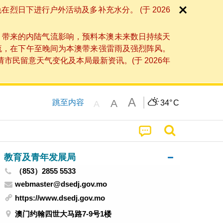
日下进行户外活动及多补充水分。 (于 2026
」带来的内陆气流影响，预料本澳未来数日持续天
流，在下午至晚间为本澳带来强雷雨及强烈阵风。
民留意天气变化及本局最新资讯。(于 2026年
A
A
跳至内容
34°
C
A
教育及青年发展局
（853）2855 5533
webmaster@dsedj.gov.mo
https://www.dsedj.gov.mo
澳门约翰四世大马路7-9号1楼