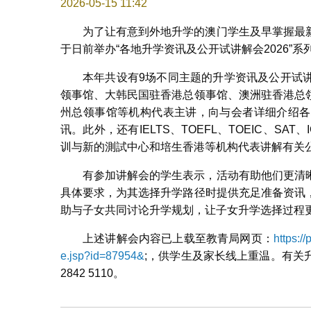
2026-05-15 11:42
为了让有意到外地升学的澳门学生及早掌握最
于日前举办“各地升学资讯及公开试讲解会2026”系
本年共设有9场不同主题的升学资讯及公开试
领事馆、大韩民国驻香港总领事馆、澳洲驻香港总
州总领事馆等机构代表主讲，向与会者详细介绍各
讯。此外，还有IELTS、TOEFL、TOEIC、SA
训与新的測試中心和培生香港等机构代表讲解有关
有参加讲解会的学生表示，活动有助他们更清
具体要求，为其选择升学路径时提供充足准备资讯
助与子女共同讨论升学规划，让子女升学选择过程
上述讲解会内容已上载至教青局网页：
https:/
e.jsp?id=87954&
;，供学生及家长线上重温。有关
2842 5110。