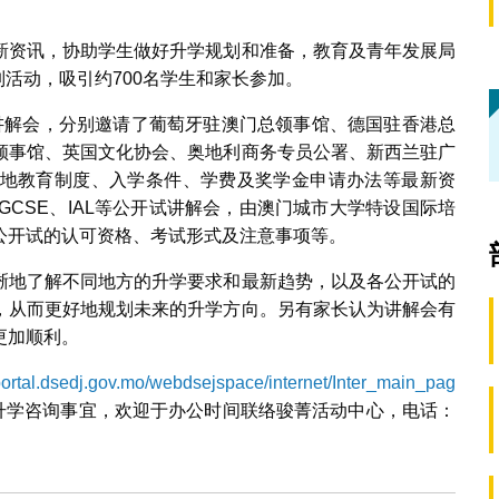
新资讯，协助学生做好升学规划和准备，教育及青年发展局
列活动，吸引约700名学生和家长参加。
讲解会，分别邀请了葡萄牙驻澳门总领事馆、德国驻香港总
领事馆、英国文化协会、奥地利商务专员公署、新西兰驻广
地教育制度、入学条件、学费及奖学金申请办法等最新资
T、IGCSE、IAL等公开试讲解会，由澳门城市大学特设国际培
公开试的认可资格、考试形式及注意事项等。
晰地了解不同地方的升学要求和最新趋势，以及各公开试的
，从而更好地规划未来的升学方向。另有家长认为讲解会有
更加顺利。
/portal.dsedj.gov.mo/webdsejspace/internet/Inter_main_pag
升学咨询事宜，欢迎于办公时间联络骏菁活动中心，电话：