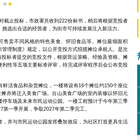
1
2
一时截止投标，市政署共收到222份标书，稍后将根据竞投者
，挑选出合适的经营者，为街市可持续发展注入新活力。
可售卖不同风格的特色美食、怀旧食品等。摊位最细面积
共街市管理制度》规定，以公开竞投方式招揽摊位承租人。是次
审核投标者提交的竞投文件，根据营运策略、经验及资格、摊
便利性等五项主要标准评审，待完成评审程序后会公布竞投
鲜活食品和杂货摊位，一楼将设有16个摊位约150个座位
食摊亦将迁入美食广场。台山美食广场的室内装修以怀旧元
楼停车场及未来市民运动公园。一楼工程预计于今年第三季
7第一季开展，争取2027年第二季完工。
者，并与市民运动公园发挥叠加效应，为社区打造更具生活