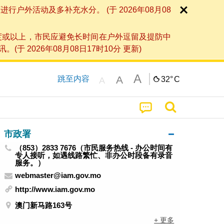
外活动及多补充水分。 (于 2026年08月08
度或以上，市民应避免长时间在户外逗留及提防中
026年08月08日17时10分 更新)
A
A
跳至内容
32°
C
A
市政署
（853）2833 7676（市民服务热线 - 办公时间有
专人接听，如遇线路繁忙、非办公时段备有录音
服务。）
webmaster@iam.gov.mo
http://www.iam.gov.mo
澳门新马路163号
+ 更多