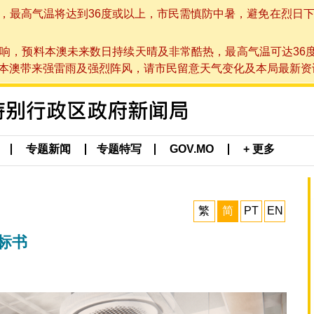
高气温将达到36度或以上，市民需慎防中暑，避免在烈日下进行户
响，预料本澳未来数日持续天晴及非常酷热，最高气温可达36
带来强雷雨及强烈阵风，请市民留意天气变化及本局最新资讯。(于 2
专题新闻
专题特写
GOV.MO
+ 更多
繁
简
PT
EN
标书