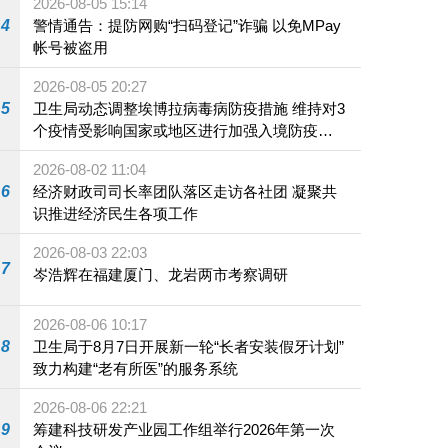
2026-08-05 15:14
4
警情通告：提防网购“扫码登记”诈骗 以免MPay
帐号被盗用
2026-08-05 20:27
5
卫生局动态调整埃博拉病毒病防疫措施 维持对3
个疫情受影响国家或地区进行加强入境防疫措
施
2026-08-02 11:04
6
经济财政司司长率团队落区走访各社团 凝聚共
识推进经济民生各项工作
2026-08-03 22:03
7
岑浩辉在福建厦门、龙岩两市考察调研
2026-08-06 10:17
8
卫生局于8月7日开展新一轮“长者安装假牙计划”
致力构建“老有所医”的服务系统
2026-08-06 22:21
9
筹建科技研发产业园工作组举行2026年第一次