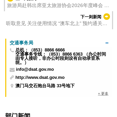
旅游局赴韩出席亚太旅游协会2026年度峰会 并
获颁资深会员奖
下一则新闻
听取意见 关注使用情况 “澳车北上” 预约通关验
证方式 5月15日起更新
交通事务局
总机：（853）8866 6666
交通事务专线：（853）8866 6363 （办公时间
由专人接听，非办公时段则设有自动录音系
统。）
info@dsat.gov.mo
http://www.dsat.gov.mo
澳门马交石炮台马路 33号地下
+ 更多
部门新闻