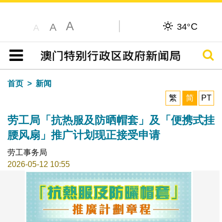
A
C
A
34°
A
搜寻
目录
首页
新闻
繁
简
PT
劳工局「抗热服及防晒帽套」及「便携式挂
腰风扇」推广计划现正接受申请
劳工事务局
2026-05-12 10:55