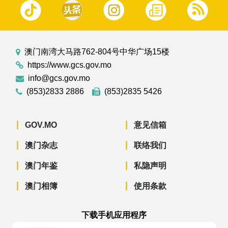
澳门南湾大马路762-804号中华广场15楼
https://www.gcs.gov.mo
info@gcs.gov.mo
(853)2833 2886
(853)2835 5426
GOV.MO
意见信箱
澳门杂志
联络我们
澳门年鉴
私隐声明
澳门相簿
使用条款
下载手机应用程序
澳门政府新闻 APP - App Store 下载
澳门政府新闻 APP - Googl
澳门政府新闻 