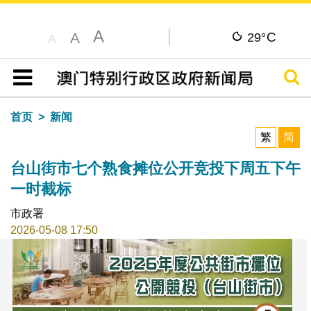
A
C
A
29°
A
搜寻
目录
首页
新闻
繁
简
台山街市七个熟食摊位公开竞投下周五下午
一时截标
市政署
2026-05-08 17:50