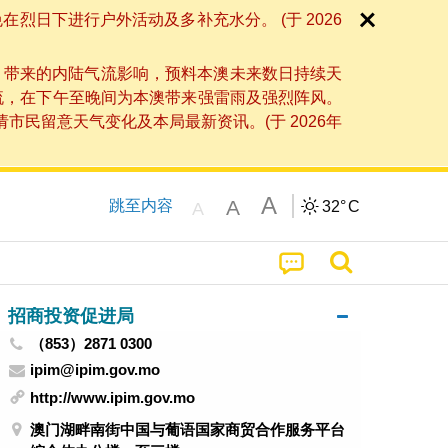
日下进行户外活动及多补充水分。 (于 2026
」带来的内陆气流影响，预料本澳未来数日持续天
流，在下午至晚间为本澳带来强雷雨及强烈阵风。
民留意天气变化及本局最新资讯。(于 2026年
A
A
跳至内容
32°
C
A
招商投资促进局
（853）2871 0300
ipim@ipim.gov.mo
http://www.ipim.gov.mo
澳门湖畔南街中国与葡语国家商贸合作服务平台