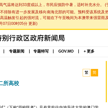
将达到33度或以上，市民应慎防中暑，适时补充水分。 (于 202
不排除有进一步发展及移向南海北部的可能。预料受该系统及
高温触发引起的强对流，可能在下午至晚间为本澳带来强雷雨
07日00时05分 更新)
专题新闻
专题特写
GOV.MO
+ 更多
繁
简
二所高校
学考试”（下称“四校联考”）且有意前往内地升读大学的澳门学