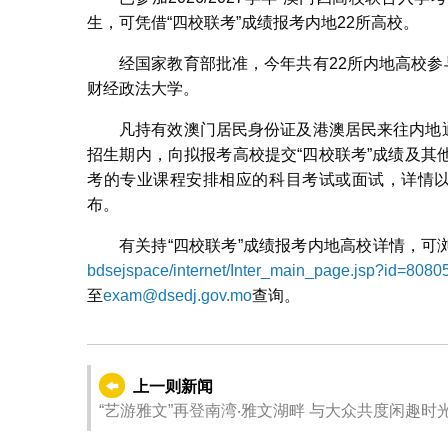
生，可凭借“四校联考”成绩报考内地22所高校。
经国家教育部批准，今年共有22所内地高校参
财经政法大学。
凡持有效澳门居民身份证及港澳居民来往内地通
招生期内，向拟报考高校提交“四校联考”成绩及
考的专业课程安排相应的科目考试或面试，详情以
布。
有关持“四校联考”成绩报考内地高校详情，可
bdsejspace/internet/Inter_main_page.jsp?id=8080
至
exam@dsedj.gov.mo
查询。
上一则新闻
“艺游雅文”再登南湾‧雅文湖畔 与大众共度闲趣时