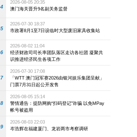
2026-08-05 20:35
4
澳门海关晋升9名副关务监督
2026-07-30 18:37
5
市政署8月1至7日设临时大型废旧家具收集站
2026-08-02 11:04
6
经济财政司司长率团队落区走访各社团 凝聚共
识推进经济民生各项工作
2026-07-30 17:08
7
「WTT 澳门冠军赛2026由银河娱乐集团呈献」
门票7月31日起公开发售
2026-08-05 15:14
8
警情通告：提防网购“扫码登记”诈骗 以免MPay
帐号被盗用
2026-08-03 22:03
9
岑浩辉在福建厦门、龙岩两市考察调研