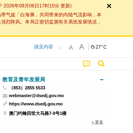
6年08月06日17时10分 更新)
热带气旋「白海豚」共同带来的内陆气流影响，本
及强烈阵风。本局正密切监测有关系统发展情况，
A
A
跳至内容
27°
C
A
教育及青年发展局
（853）2855 5533
webmaster@dsedj.gov.mo
https://www.dsedj.gov.mo
澳门约翰四世大马路7-9号1楼
+ 更多