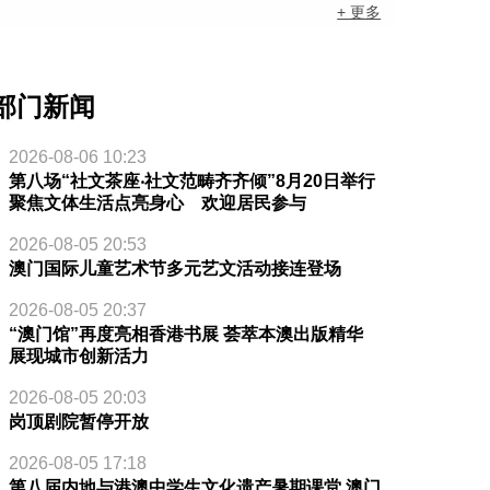
+ 更多
部门新闻
2026-08-06 10:23
第八场“社文茶座‧社文范畴齐齐倾”8月20日举行
聚焦文体生活点亮身心 欢迎居民参与
2026-08-05 20:53
澳门国际儿童艺术节多元艺文活动接连登场
2026-08-05 20:37
“澳门馆”再度亮相香港书展 荟萃本澳出版精华
展现城市创新活力
2026-08-05 20:03
岗顶剧院暂停开放
2026-08-05 17:18
第八届内地与港澳中学生文化遗产暑期课堂 澳门