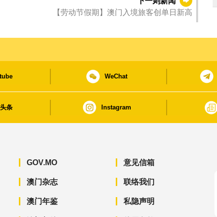
下一则新闻
【劳动节假期】澳门入境旅客创单日新高
tube
WeChat
日头条
Instagram
GOV.MO
意见信箱
澳门杂志
联络我们
澳门年鉴
私隐声明