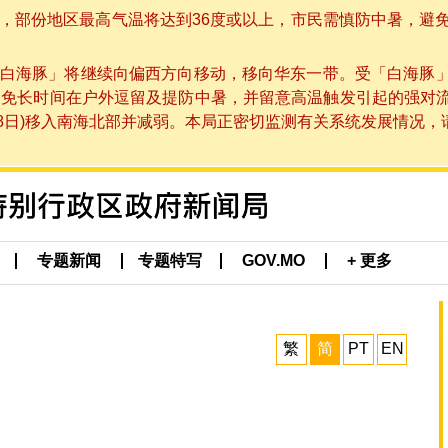
部份地区最高气温将达到36度或以上，市民需慎防中暑，避免在烈
白海豚」将继续向偏西方向移动，移向华东一带。受「白海豚
避免长时间在户外逗留及提防中暑，并留意高温触发引起的强对
8日)移入南海北部并减弱。本局正密切监测有关系统发展情况，请市
专题新闻
专题特写
GOV.MO
+ 更多
繁
简
PT
EN