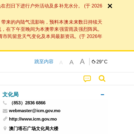
日下进行户外活动及多补充水分。 (于 2026
」带来的内陆气流影响，预料本澳未来数日持续天
流，在下午至晚间为本澳带来强雷雨及强烈阵风。
民留意天气变化及本局最新资讯。(于 2026年
A
A
跳至内容
29°
C
A
文化局
（853）2836 6866
webmaster@icm.gov.mo
http://www.icm.gov.mo
澳门塔石广场文化局大楼