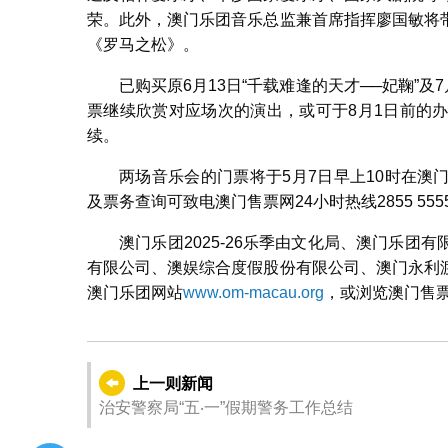
荣。此外，澳门乐团音乐总监兼首席指挥廖国敏将
《罗马之松》。
已购买原6月13日“千载难逢的天才──妃鞠”及
票继续欣赏对应场次的演出，或可于8月1日前的
续。
两场音乐会的门票将于5月7日早上10时在澳
及票务查询可致电澳门售票网24小时热线2855 555
澳门乐团2025-26乐季由文化局、澳门乐
有限公司、澳娱综合度假股份有限公司、澳门永利
澳门乐团网站
www.om-macau.org
，或浏览澳门售
上一则新闻
治安警察局“五‧一”假期警务工作总结