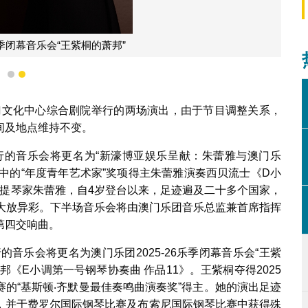
乐季闭幕音乐会“王紫桐的萧邦”
1
2
澳门文化中心综合剧院举行的两场演出，由于节目调整关系，
间及地点维持不变。
举行的音乐会将更名为“新濠博亚娱乐呈献：朱蕾雅与澳门乐
奖”中的“年度青年艺术家”奖项得主朱蕾雅演奏西贝流士《D小
裔小提琴家朱蕾雅，自4岁登台以来，足迹遍及二十多个国家，
台大放异彩。下半场音乐会将由澳门乐团音乐总监兼首席指挥
第四交响曲。
的音乐会将更名为澳门乐团2025-26乐季闭幕音乐会“王紫
《E小调第一号钢琴协奏曲 作品11》。王紫桐夺得2025
的“基斯顿‧齐默曼最佳奏鸣曲演奏奖”得主。她的演出足迹
，并于费罗尔国际钢琴比赛及布索尼国际钢琴比赛中获得殊