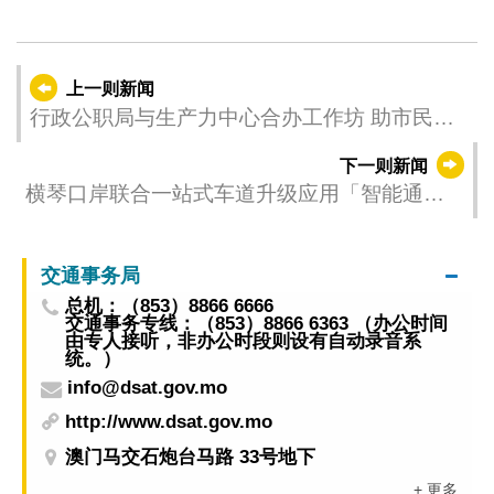
上一则新闻
行政公职局与生产力中心合办工作坊 助市民掌
握“一户通”
下一则新闻
横琴口岸联合一站式车道升级应用「智能通
关」
交通事务局
总机：（853）8866 6666
交通事务专线：（853）8866 6363 （办公时间
由专人接听，非办公时段则设有自动录音系
统。）
info@dsat.gov.mo
http://www.dsat.gov.mo
澳门马交石炮台马路 33号地下
+ 更多