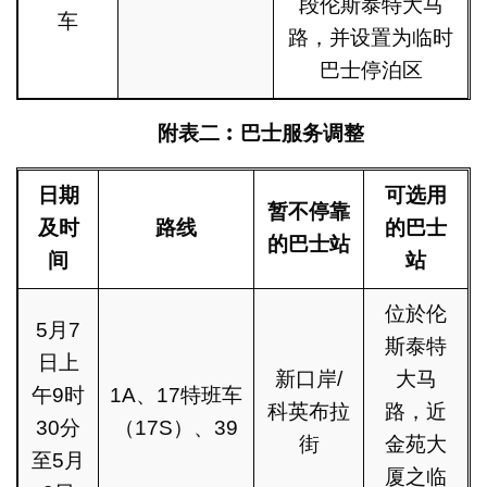
段伦斯泰特大马
车
路，并设置为临时
巴士停泊区
附表二︰巴士服务调整
日期
可选用
暂不停靠
及时
路线
的巴士
的巴士站
间
站
位於伦
5月7
斯泰特
日上
新口岸/
大马
午9时
1A、17特班车
科英布拉
路，近
30分
（17S）、39
街
金苑大
至5月
厦之临