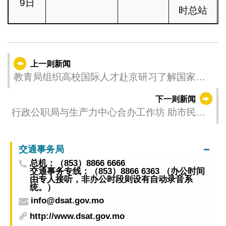
9日
时总站
上一则新闻
教青局组织高校国际人才赴京研习了解国家发
展及感受中华文化魅力
下一则新闻
行政公职局与生产力中心合办工作坊 助市民掌
握“一户通”
交通事务局
总机：（853）8866 6666
交通事务专线：（853）8866 6363 （办公时间
由专人接听，非办公时段则设有自动录音系
统。）
info@dsat.gov.mo
http://www.dsat.gov.mo