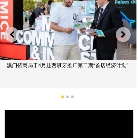
上一则
下一
澳门招商局于4月赴西班牙推广第二期“首店经济计划”
澳
1
2
3