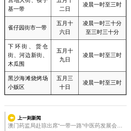
营地大街、筷子
五月十
凌晨一时至三时
基一带
二日
五月十
凌晨一时三十分
雀仔园街市一带
六日
至三时三十分
下环街、货仓
五月十
街、河边新街、
凌晨一时至三时
九日
木瓜围
黑沙海滩烧烤场
五月三
凌晨一时至三时
小贩区
十日
上一则新闻
澳门药监局赴琼出席“一带一路”中医药发展会议