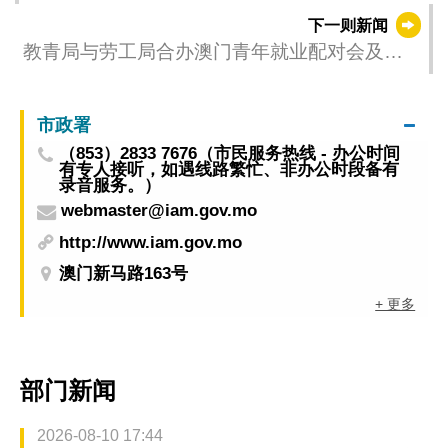
深化琼澳药物监管交流
下一则新闻
教青局与劳工局合办澳门青年就业配对会及职
前辅导会 特设“澳琴国际教育（大学）城招聘”专
区 欲报从速
市政署
（853）2833 7676（市民服务热线 - 办公时间
有专人接听，如遇线路繁忙、非办公时段备有
录音服务。）
webmaster@iam.gov.mo
http://www.iam.gov.mo
澳门新马路163号
+ 更多
部门新闻
2026-08-10 17:44