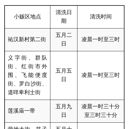
清洗日
小贩区地点
清洗时间
期
五月二
祐汉新村第二街
凌晨一时至三时
日
义字街、群队
街、红街市外
五月五
围、飞能便度
凌晨一时至三时
日
街、罗白沙街、
道咩卑利士街
五月九
凌晨一时三十分
莲溪庙一带
日
至三时三十分