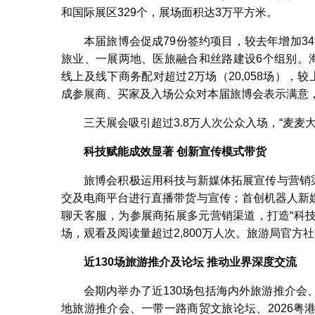
和国际展区329个，展场面积达3万平方米。
本届旅博会促成79份签约项目，较去年增加34
旅业、一展两地、医旅融合和丝路建设6个组别。海
线上及线下商务配对超过2万场（20,058场），
成参展商、买家及入场公众对本届旅博会表示满意
三天展会吸引超过3.8万人次公众入场，“麦麦
科技赋能成效显著
创新宣传模式带货
旅博会积极运用科技与新媒体拓展宣传与营销
交及电商平台进行直播带货与宣传；首创机器人新
聊天客服，为参展商拓展多元营销渠道，打造“科技
场，观看及阅读量超过2,800万人次。旅游局官方社
近
130
场旅游推介及论坛
推动业界深度交流
会期内举办了近130场包括海内外旅游推介
地旅游推介会、一带一路商贸文旅论坛、2026