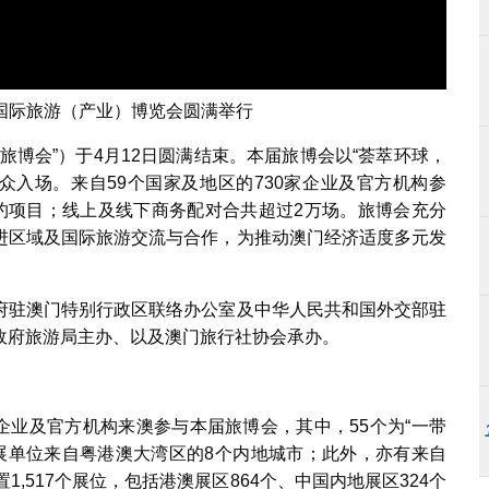
国际旅游（产业）博览会圆满举行
旅博会”）于4月12日圆满结束。本届旅博会以“荟萃环球，
公众入场。来自59个国家及地区的730家企业及官方机构参
份签约项目；线上及线下商务配对合共超过2万场。旅博会充分
进区域及国际旅游交流与合作，为推动澳门经济适度多元发
府驻澳门特别行政区联络办公室及中华人民共和国外交部驻
政府旅游局主办、以及澳门旅行社协会承办。
关企业及官方机构来澳参与本届旅博会，其中，55个为“一带
参展单位来自粤港澳大湾区的8个内地城市；此外，亦有来自
,517个展位，包括港澳展区864个、中国内地展区324个