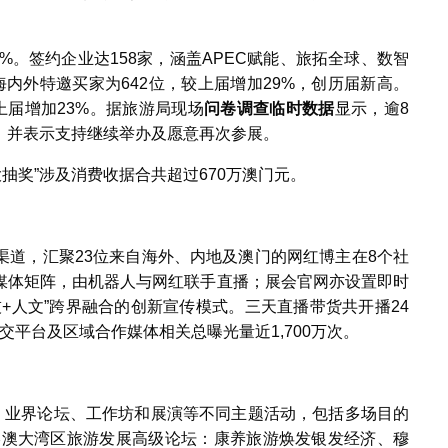
%。签约企业达158家，涵盖APEC赋能、旅拓全球、数智
内外特邀买家为642位，较上届增加29%，创历届新高。
较上届增加23%。据旅游局现场
问卷调查临时数据
显示，逾8
，并表示支持继续举办及愿意再次参展。
大抽奖”涉及消费收据合共超过670万澳门元。
渠道，汇聚23位来自海外、内地及澳门的网红博主在8个社
媒体矩阵，由机器人与网红联手直播；展会官网亦设置即时
+人文”跨界融合的创新宣传模式。三天直播带货共开播24
交平台及区域合作媒体相关总曝光量近1,700万次。
会、业界论坛、工作坊和展演等不同主题活动，包括多场目的
粤港澳大湾区旅游发展高级论坛：康养旅游焕发银发经济、穆