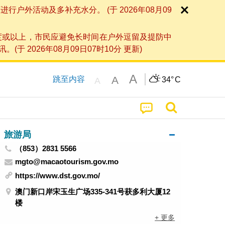
外活动及多补充水分。 (于 2026年08月09
度或以上，市民应避免长时间在户外逗留及提防中
026年08月09日07时10分 更新)
A
A
跳至内容
34°
C
A
旅游局
（853）2831 5566
mgto@macaotourism.gov.mo
https://www.dst.gov.mo/
澳门新口岸宋玉生广场335-341号获多利大厦12
楼
+ 更多