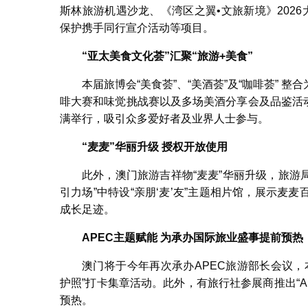
斯林旅游机遇沙龙、《湾区之翼•文旅新境》202
保护携手同行宣介活动等项目。
“
亚太美食文化荟
”
汇聚
“
旅游
+
美食
”
本届旅博会“美食荟”、“美酒荟”及“咖啡荟” 整合
啡大赛和味觉挑战赛以及多场美酒分享会及品鉴活动
满举行，吸引众多爱好者及业界人士参与。
“
麦麦
”
华丽升级
授权开放使用
此外，澳门旅游吉祥物“麦麦”华丽升级，旅游
引力场”中特设“亲朋‘麦’友”主题相片馆，展示
成长足迹。
APEC
主题赋能
为承办国际旅业盛事提前预热
澳门将于今年再次承办APEC旅游部长会议，本届
护照”打卡集章活动。此外，有旅行社参展商推出“
预热。