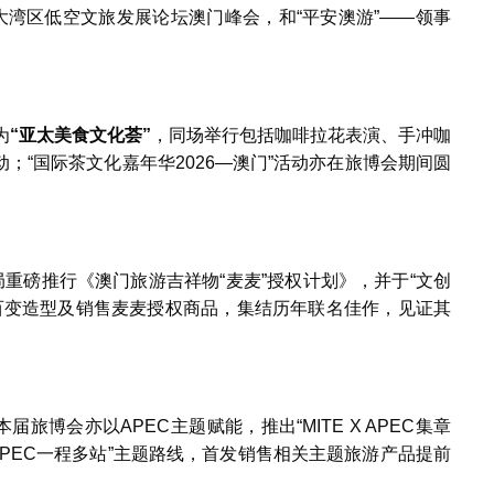
6大湾区低空文旅发展论坛澳门峰会，和“平安澳游”——领事
为
“
亚太美食文化荟
”
，同场举行包括咖啡拉花表演、手冲咖
；“国际茶文化嘉年华2026—澳门”活动亦在旅博会期间圆
局重磅推行《澳门旅游吉祥物“麦麦”授权计划》，并于“文创
麦麦百变造型及销售麦麦授权商品，集结历年联名佳作，见证其
旅博会亦以APEC主题赋能，推出“MITE X APEC集章
APEC一程多站”主题路线，首发销售相关主题旅游产品提前