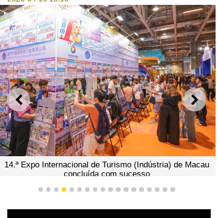
ANTERIOR
SEGU
14.ª Expo Internacional de Turismo (Indústria) de Macau
concluída com sucesso
1
2
3
4
5
6
7
8
9
10
11
12
13
14
15
16
17
18