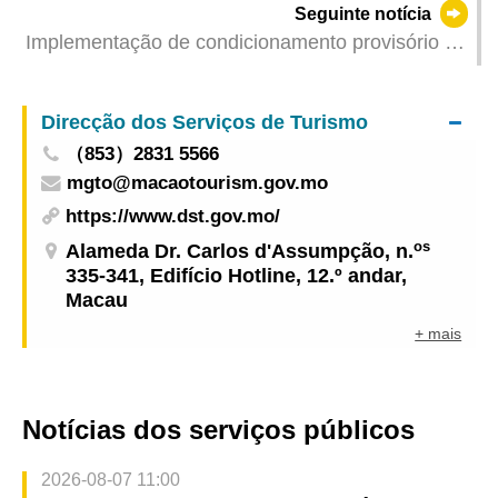
Seguinte notícia
de seis parques, incluindo o Jardim de Iao Hon e
Implementação de condicionamento provisório de
a Rua da Bacia Sul
trânsito, a partir do dia 18, nas imediações da
Rotunda do Aeroporto, em articulação com a
Direcção dos Serviços de Turismo
obra do Túnel da Colina da Taipa Grande
（853）2831 5566
mgto@macaotourism.gov.mo
https://www.dst.gov.mo/
os
Alameda Dr. Carlos d'Assumpção, n.
335-341, Edifício Hotline, 12.º andar,
Macau
+ mais
Notícias dos serviços públicos
2026-08-07 11:00