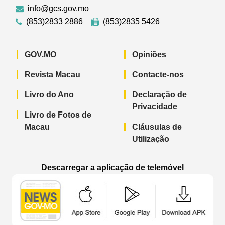
info@gcs.gov.mo
(853)2833 2886
(853)2835 5426
GOV.MO
Opiniões
Revista Macau
Contacte-nos
Livro do Ano
Declaração de
Privacidade
Livro de Fotos de
Macau
Cláusulas de
Utilização
Descarregar a aplicação de telemóvel
Aplicação de telemóvel “Notícias do G
Aplicação de telemóvel “
Aplicação 