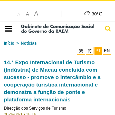
A
C
A
30°
A
Pesq
Índice
Início
Notícias
繁
简
PT
EN
14.ª Expo Internacional de Turismo
(Indústria) de Macau concluída com
sucesso - promove o intercâmbio e a
cooperação turística internacional e
demonstra a função de ponte e
plataforma internacionais
Direcção dos Serviços de Turismo
2026-04-16 18:16