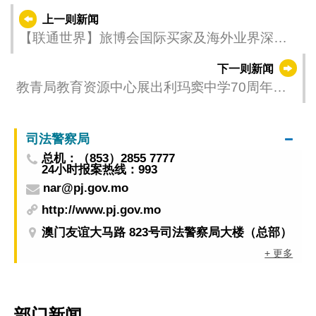
上一则新闻
【联通世界】旅博会国际买家及海外业界深度
体验“澳琴”多元旅游魅力
下一则新闻
教青局教育资源中心展出利玛窦中学70周年校
庆暨智慧教学及科技教育成果展
司法警察局
总机：（853）2855 7777
24小时报案热线：993
nar@pj.gov.mo
http://www.pj.gov.mo
澳门友谊大马路 823号司法警察局大楼（总部）
+ 更多
部门新闻