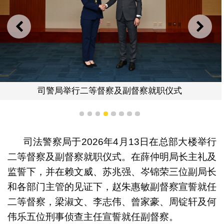
上一则
下一
司警局举行二等督察及副督察就职仪式
1
2
3
4
5
6
7
8
司法警察局于2026年4月13日在总部大楼举行
二等督察及副督察就职仪式。在薛仲明局长主礼及
监誓下，并在赖文威、苏兆强、岑锦荣三位副局长
和各部门主管的见证下，赵朱惠敏副督察宣誓就任
二等督察，梁淑文、李志伟、曾家豪、周锭轩及何
伟乐五位刑事侦查主任宣誓就任副督察。