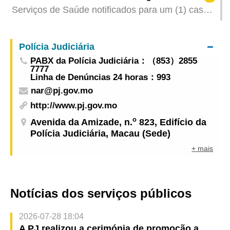
emissão do “Cadastro da Rede Pública de
Serviços de Saúde notificados para um (1) caso
Drenagem” pode ser apresentado online, a partir
grave de infecção de gripe e um (1) caso de
de hoje, através da Plataforma para Empresas e
infecção colectiva de gripe
Associações
Polícia Judiciária
PABX da Polícia Judiciária：（853）2855
7777
Linha de Denúncias 24 horas：993
nar@pj.gov.mo
http://www.pj.gov.mo
o
Avenida da Amizade, n.
823, Edifício da
Polícia Judiciária, Macau (Sede)
+ mais
Notícias dos serviços públicos
2026-07-28 18:04
A PJ realizou a cerimónia de promoção a