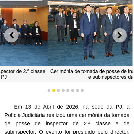
ANTERIOR
SEGU
Cerimónia de tomada de posse de inspector de 2.ª classe
e subinspectores da PJ
1
2
3
4
5
6
7
8
Em 13 de Abril de 2026, na sede da PJ, a
Polícia Judiciária realizou uma cerimónia da tomada
de posse de inspector de 2.ª classe e de
subinspector. O evento foi presidido pelo director,