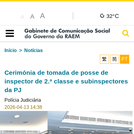
A
C
A
32°
A
Pesq
Índice
Início
Notícias
繁
简
PT
Cerimónia de tomada de posse de
inspector de 2.ª classe e subinspectores
da PJ
Polícia Judiciária
2026-04-13 14:38