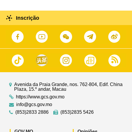
Inscrição
Avenida da Praia Grande, nos. 762-804, Edif. China
Plaza, 15.º andar, Macau
https://www.gcs.gov.mo
info@gcs.gov.mo
(853)2833 2886
(853)2835 5426
GOV.MO
Opiniões