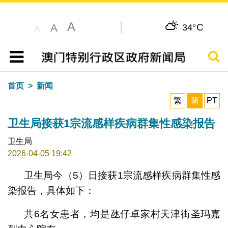
A
C
A
34°
A
搜寻
目录
首页
新闻
繁
简
PT
卫生局接获1宗流感样疾病群集性感染报告
卫生局
2026-04-05 19:42
​卫生局今（5）日接获1宗流感样疾病群集性感
染报告，具体如下：
共6名女患者，均是氹仔卓家村天津街圣玛嘉