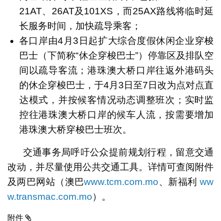
21AT、26AT及101XS，而25AX路线将临时延
长服务时间，加快疏导乘客；
各口岸由4月3日起扩大综合度假休闲企业穿梭
巴士（下简称“休企穿梭巴士”）停靠区及排队空
间以疏导客流；港珠澳大桥口岸往返外港码头
的休企穿梭巴士，于4月3日至7日改为点对点直
达模式，并按候客情况动态调整班次；实时监
控往港珠澳大桥口岸的候车人流，按需要增加
港珠澳大桥穿梭巴士班次。
交通事务局呼吁公众提前规划行程，留意交通
改动，并尽量使用公共交通工具。详情可查阅附件
及两巴网站（澳巴
www.tcm.com.mo
、新福利
ww
w.transmac.com.mo
）。
附件