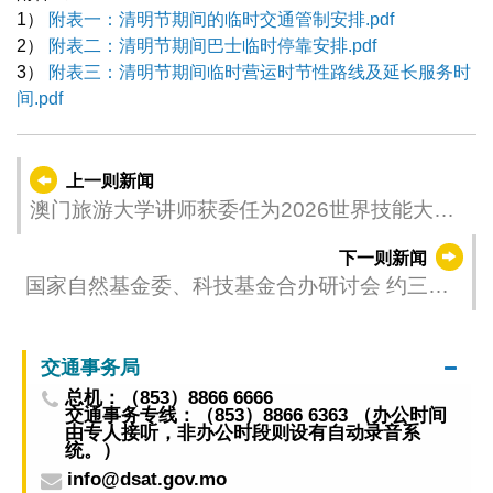
1）
附表一：清明节期间的临时交通管制安排.pdf
2）
附表二：清明节期间巴士临时停靠安排.pdf
3）
附表三：清明节期间临时营运时节性路线及延长服务时
间.pdf
上一则新闻
澳门旅游大学讲师获委任为2026世界技能大赛
糖艺/西点项目专责专家
下一则新闻
国家自然基金委、科技基金合办研讨会 约三十
名专家共商科技策略应对气候变化
交通事务局
总机：（853）8866 6666
交通事务专线：（853）8866 6363 （办公时间
由专人接听，非办公时段则设有自动录音系
统。）
info@dsat.gov.mo