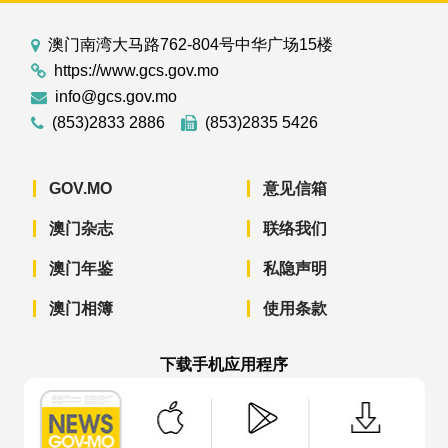
澳门南湾大马路762-804号中华广场15楼
https://www.gcs.gov.mo
info@gcs.gov.mo
(853)2833 2886
(853)2835 5426
GOV.MO
意见信箱
澳门杂志
联络我们
澳门年鉴
私隐声明
澳门相簿
使用条款
下载手机应用程序
澳门政府新闻 APP - App Store 下载
澳门政府新闻 APP - Googl
澳门政府新闻 