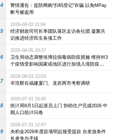
4
警情通告：提防网购“扫码登记”诈骗 以免MPay
帐号被盗用
2026-08-02 11:04
5
经济财政司司长率团队落区走访各社团 凝聚共
识推进经济民生各项工作
2026-08-05 20:27
6
卫生局动态调整埃博拉病毒病防疫措施 维持对3
个疫情受影响国家或地区进行加强入境防疫措
施
2026-08-03 22:03
7
岑浩辉在福建厦门、龙岩两市考察调研
2026-07-31 16:40
8
统计局8月1日起派员上门 协助住户完成2026 中
期人口统计问卷
2026-07-31 12:47
9
央积金2026年度款项明起接受提款 合发放条件
长者免办手续