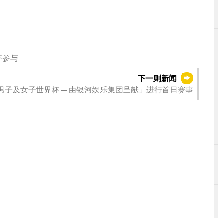
齐参与
下一则新闻
联男子及女子世界杯 ─ 由银河娱乐集团呈献」进行首日赛事