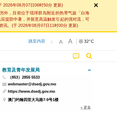
6年08月07日06时50分 更新)
另外，目前位于琉球群岛附近的热带气旋「白海
民应提防中暑，并留意高温触发引起的强对流，可
2026年08月07日11时00分 更新)
A
A
跳至内容
32°
C
A
教育及青年发展局
（853）2855 5533
webmaster@dsedj.gov.mo
https://www.dsedj.gov.mo
澳门约翰四世大马路7-9号1楼
+ 更多