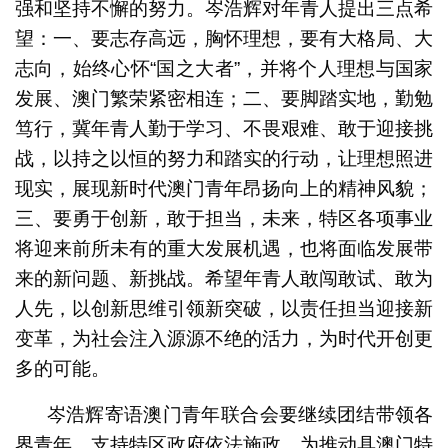
强和坚持不懈的努力。岑浩辉对年青人提出三点希
望：一、要志存高远，胸怀理想，要有大格局、大
志向，始终心怀“国之大者”，并将个人理想与国家
发展、澳门繁荣紧密相连；二、要脚踏实地，勤勉
笃行，冀年青人勤于学习、不畏艰难、敢于迎接挑
战，以持之以恒的努力和踏实的行动，让理想照进
现实，展现新时代澳门青年昂扬向上的精神风貌；
三、要勇于创新，敢于担当，未来，特区各项事业
将迎来前所未有的重大发展机遇，也将面临发展带
来的新问题、新挑战。希望年青人敢闯敢试、敢为
人先，以创新思维引领新突破，以责任担当迎接新
变革，为社会注入源源不绝的活力，为时代开创更
多的可能。
岑浩辉寄语澳门青年联合会要继续团结带领各
界青年，支持特区政府依法施政，为推动具澳门特