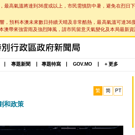
高氣溫將達到36度或以上，市民需慎防中暑，避免在烈日下進行戶
響，預料本澳未來數日持續天晴及非常酷熱，最高氣溫可達36
帶來強雷雨及強烈陣風，請市民留意天氣變化及本局最新資訊。(於 2
專題新聞
專題特寫
GOV.MO
+ 更多
繁
简
PT
劃和政策