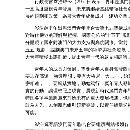
行政長官岑浩輝今（29）日表示，青年是澳門
行政長官岑浩輝在澳門青年聯
一直高度重視青年發展，未來將繼續團結帶領社會
展的規劃和政策，為廣大青年成長成才、建功立業
岑浩輝下午出席澳門青年聯合會第七屆架構成
對時代機遇的理解與把握。國家公佈的“十五五”
分體現了國家對澳門的大力支持與高度關懷。當前，
五五”規劃，謀劃澳門未來五年的經濟與社會發展
大青年積極出謀劃策，提出青年一代的意見和建議
青年人的成長與發展，需要青年人自身奮發圖
要志存高遠，胸懷理想，要有大格局、大志向，始
密相連；二、要腳踏實地，勤勉篤行，冀年青人勤
實的行動，讓理想照進現實，展現新時代澳門青年
特區各項事業將迎來前所未有的重大發展機遇，也
敢為人先，以創新思維引領新突破，以責任擔當迎
可能。
岑浩輝寄語澳門青年聯合會要繼續團結帶領各