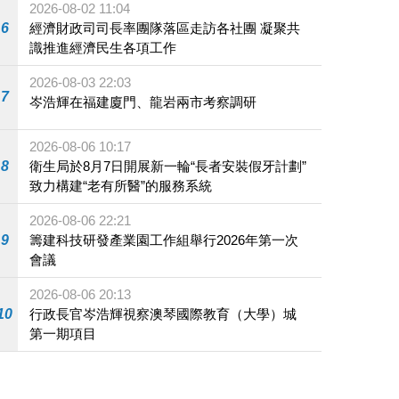
2026-08-02 11:04
6
經濟財政司司長率團隊落區走訪各社團 凝聚共
識推進經濟民生各項工作
2026-08-03 22:03
7
岑浩輝在福建廈門、龍岩兩市考察調研
2026-08-06 10:17
8
衛生局於8月7日開展新一輪“長者安裝假牙計劃”
致力構建“老有所醫”的服務系統
2026-08-06 22:21
9
籌建科技研發產業園工作組舉行2026年第一次
會議
2026-08-06 20:13
10
行政長官岑浩輝視察澳琴國際教育（大學）城
第一期項目