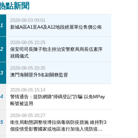
熱點新聞
2026-08-03 09:01
1
新城A區A1至A4及A12地段經屋單位售價公佈
2026-08-05 22:25
2
保安司司長陳子勁主持治安警察局局長伍素萍
就職儀式
2026-08-05 20:35
3
澳門海關晉升9名副關務監督
2026-08-05 15:14
4
警情通告：提防網購“掃碼登記”詐騙 以免MPay
帳號被盜用
2026-08-05 20:27
5
衛生局動態調整埃博拉病毒病防疫措施 維持對3
個疫情受影響國家或地區進行加強入境防疫措
施