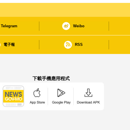
Telegram
Weibo
電子報
RSS
下載手機應用程式
澳門政府新聞 APP - App Store 下載
澳門政府新聞 APP - Google Pla
澳門政府新聞 APP -