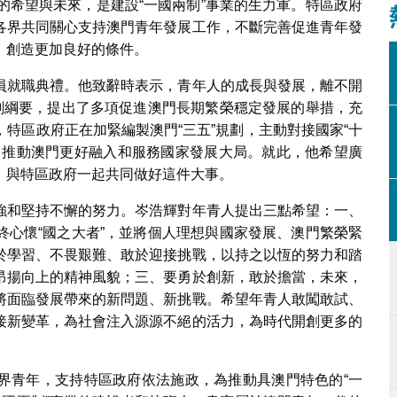
的希望與未來，是建設“一國兩制”事業的生力軍。特區政府
合會第七屆架構成員就職典禮上致辭。
各界共同關心支持澳門青年發展工作，不斷完善促進青年發
，創造更加良好的條件。
員就職典禮。他致辭時表示，青年人的成長與發展，離不開
規劃綱要，提出了多項促進澳門長期繁榮穩定發展的舉措，充
特區政府正在加緊編製澳門“三五”規劃，主動對接國家“十
，推動澳門更好融入和服務國家發展大局。就此，他希望廣
，與特區政府一起共同做好這件大事。
強和堅持不懈的努力。岑浩輝對年青人提出三點希望：一、
終心懷“國之大者”，並將個人理想與國家發展、澳門繁榮緊
於學習、不畏艱難、敢於迎接挑戰，以持之以恆的努力和踏
昂揚向上的精神風貌；三、要勇於創新，敢於擔當，未來，
將面臨發展帶來的新問題、新挑戰。希望年青人敢闖敢試、
接新變革，為社會注入源源不絕的活力，為時代開創更多的
界青年，支持特區政府依法施政，為推動具澳門特色的“一