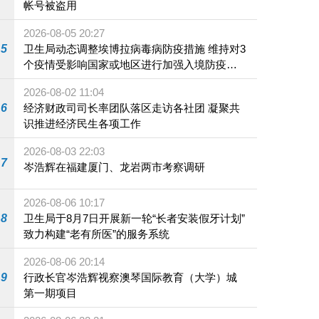
帐号被盗用
2026-08-05 20:27
5
卫生局动态调整埃博拉病毒病防疫措施 维持对3
个疫情受影响国家或地区进行加强入境防疫措
施
2026-08-02 11:04
6
经济财政司司长率团队落区走访各社团 凝聚共
识推进经济民生各项工作
2026-08-03 22:03
7
岑浩辉在福建厦门、龙岩两市考察调研
2026-08-06 10:17
8
卫生局于8月7日开展新一轮“长者安装假牙计划”
致力构建“老有所医”的服务系统
2026-08-06 20:14
9
行政长官岑浩辉视察澳琴国际教育（大学）城
第一期项目