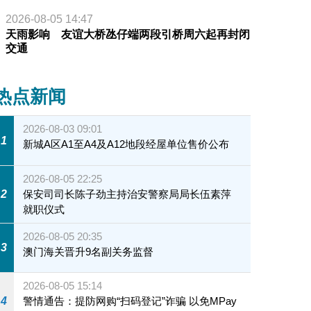
2026-08-05 14:47
天雨影响 友谊大桥氹仔端两段引桥周六起再封闭
交通
热点新闻
2026-08-03 09:01
1
新城A区A1至A4及A12地段经屋单位售价公布
2026-08-05 22:25
2
保安司司长陈子劲主持治安警察局局长伍素萍
就职仪式
2026-08-05 20:35
3
澳门海关晋升9名副关务监督
2026-08-05 15:14
4
警情通告：提防网购“扫码登记”诈骗 以免MPay