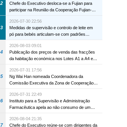
2
Chefe do Executivo desloca-se a Fujian para
participar na Reunião da Cooperação Fujian-
Macau
2026-07-30 22:56
3
Medidas de supervisão e controlo de leite em
pó para bebés articulam-se com padrões
internacionais Serviços interdepartamentais
2026-08-03 09:01
envidam esforços para assegurar a saúde dos
4
Publicação dos preços de venda das fracções
bebés e crianças, assim como a segurança
da habitação económica nos Lotes A1 a A4 e
alimentar
A12 da Zona A dos Novos Aterros
2026-07-31 17:56
5
Ng Wai Han nomeada Coordenadora da
Comissão Executiva da Zona de Cooperação
Aprofundada entre Guangdong e Macau em
2026-07-31 22:49
Hengqin
6
Instituto para a Supervisão e Administração
Farmacêutica apela ao não consumo de um
produto com substâncias medicamentosas
2026-08-04 21:35
ocidentais
7
Chefe do Executivo reúne-se com dirigentes da