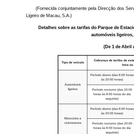
(Fornecida conjuntamente pela Direcção dos Ser
Ligeiro de Macau, S.A.)
Detalhes sobre as tarifas do Parque de Estac
automóveis ligeiros,
(De 1 de Abril
Cobrança de tarifas de es
Tipo de veículo
hora ou
Período diurno (das 8:00 horas
às 20:00 horas)
Automóveis
ligeiros
Período nocturno (das 20:00
horas às 8:00 horas do dia
seguinte)
Período diurno (das 8:00 horas
às 20:00 horas)
Motociclos e
ciclomotores
Período nocturno (das 20:00
horas às 8:00 horas do dia
seguinte)