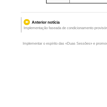
Anterior notícia
Implementação faseada de condicionamento provisório
Nordeste, a partir de 30 de Março, em articulação c
aço da travessia pedonal
Implementar o espírito das «Duas Sessões» e promov
Cooperação Aprofundada entre Guangdong e Macau 