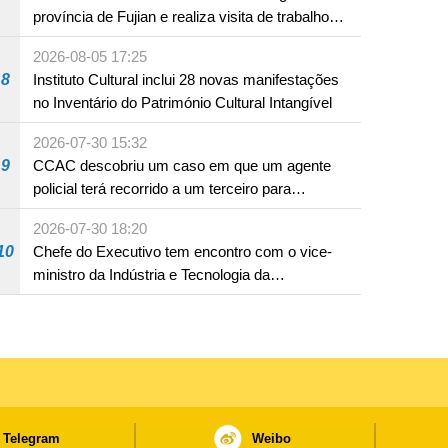
província de Fujian e realiza visita de trabalho
em Fuzhou
2026-08-05 17:25
8
Instituto Cultural inclui 28 novas manifestações
no Inventário do Património Cultural Intangível
2026-07-30 15:32
9
CCAC descobriu um caso em que um agente
policial terá recorrido a um terceiro para
assumir por si a culpa na sequência de uma
2026-07-30 18:20
infracção rodoviária
10
Chefe do Executivo tem encontro com o vice-
ministro da Indústria e Tecnologia da
Informação
Telegram
Weibo