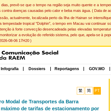
dias, prevê-se que o tempo na região seja muito quente e a temper
 contra doenças causadas pelo calor e beba mais água. ( Data de a
, actualmente, localizada perto da Ilha de Hainan se intensifique
a tempestade tropical “Dolphin”, o tempo em Macau vai continuar so
atenção à forte convecção desencadeada pelas elevadas temperatur
 monitorizar a evolução do referido sistema, pelo que, apela-se à 
 2026-08-06 17H20 )
Infografia
Dossiers
Reportagens
GOV.MO
繁
简
PT
o Modal de Transportes da Barra
e máximo de tarifas de estacionamento por