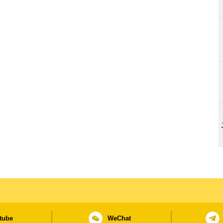
tube
WeChat