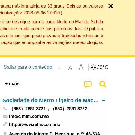
atura máxima atinja os 33 graus Celsius ou valores
ctualização: 2026-08-06 17H10 )
 e se desloque para a parte Norte do Mar do Sul da
alheiro e muito quente nos próximos dias. O público
as diurnas, que pode provocar trovoadas intensas e
população que acompanhe as variações meteorológicas
A
A
Saltar para o conteúdo
30°
C
A
+ mais
Sociedade do Metro Ligeiro de Macau, S.A.
（853）2881 3721，（853）2881 3722
info@mlm.com.mo
http://www.mlm.com.mo
os
Avenida do Infante D. Henrique, n.
43-53A,