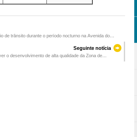
 de trânsito durante o período nocturno na Avenida do
om os trabalhos de elevação e montagem das estruturas de
Seguinte notícia
er o desenvolvimento de alta qualidade da Zona de
em Hengqin