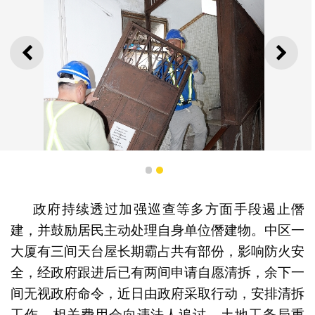
上一则
下一
1
2
政府持续透过加强巡查等多方面手段遏止僭
建，并鼓励居民主动处理自身单位僭建物。中区一
大厦有三间天台屋长期霸占共有部份，影响防火安
全，经政府跟进后已有两间申请自愿清拆，余下一
政府采取行动清拆中区一大厦顶楼加盖屋及及梯间闸门。
间无视政府命令，近日由政府采取行动，安排清拆
工作，相关费用会向违法人追讨。土地工务局重