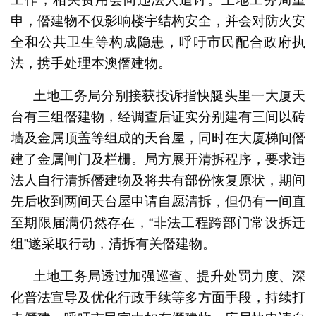
申，僭建物不仅影响楼宇结构安全，并会对防火安
全和公共卫生等构成隐患，呼吁市民配合政府执
法，携手处理本澳僭建物。
土地工务局分别接获投诉指快艇头里一大厦天
台有三组僭建物，经调查后证实分别建有三间以砖
墙及金属顶盖等组成的天台屋，同时在大厦梯间僭
建了金属闸门及栏栅。局方展开清拆程序，要求违
法人自行清拆僭建物及将共有部份恢复原状，期间
先后收到两间天台屋申请自愿清拆，但仍有一间直
至期限届满仍然存在，“非法工程跨部门常设拆迁
组”遂采取行动，清拆有关僭建物。
土地工务局透过加强巡查、提升处罚力度、深
化普法宣导及优化行政手续等多方面手段，持续打