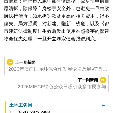
击僭建；呼吁市民家中如有僭建物，应尽快申请自
愿清拆，除保障自身楼宇安全外，也避免一旦由政
府执行清拆，须承担罚款及更高的相关费用，得不
偿失。局方强调，对新建、翻新、残危，以及《都
市建筑法律制度》生效后发出使用准照楼宇的僭建
物会优先处理，一旦开立卷宗便会跟进到底。
上一则新闻
“2026年澳门国际环保合作发展论坛及展览”圆满
闭幕 近30场高规格专题活动 绿色成果超预期
下一则新闻
2026MIECF绿色公众日吸引众多市民参与
土地工务局
（853）2872 2488