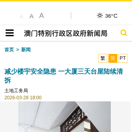
A
C
A
36°
A
搜寻
目录
首页
新闻
繁
简
PT
减少楼宇安全隐患 一大厦三天台屋陆续清
拆
土地工务局
2026-03-28 18:00