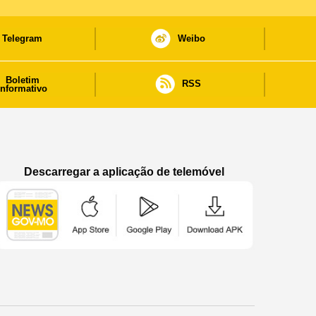
Telegram
Weibo
Boletim
RSS
informativo
Descarregar a aplicação de telemóvel
Aplicação de telemóvel “Notícias do Governo
Aplicação de telemóvel “Notícia
Aplicação de telem