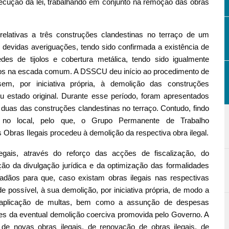
cução da lei, trabalhando em conjunto na remoção das obras
lativas a três construções clandestinas no terraço de um
s devidas averiguações, tendo sido confirmada a existência de
edes de tijolos e cobertura metálica, tendo sido igualmente
cos na escada comum. A DSSCU deu início ao procedimento de
sem, por iniciativa própria, à demolição das construções
 estado original. Durante esse período, foram apresentados
 a duas das construções clandestinas no terraço. Contudo, findo
no local, pelo que, o Grupo Permanente de Trabalho
bras Ilegais procedeu à demolição da respectiva obra ilegal.
ais, através do reforço das acções de fiscalização, do
ão da divulgação jurídica e da optimização das formalidades
dadãos para que, caso existam obras ilegais nas respectivas
possível, à sua demolição, por iniciativa própria, de modo a
 a aplicação de multas, bem como a assunção de despesas
tes da eventual demolição coerciva promovida pelo Governo. A
de novas obras ilegais, de renovação de obras ilegais, de