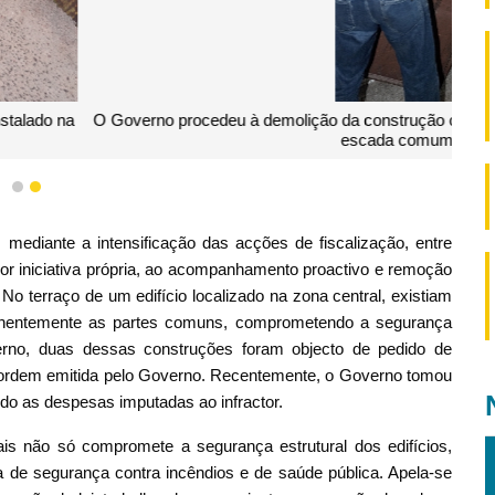
tina localizada no terraço e do portão metálico instalado na
 edifício da zona central.
1
2
mediante a intensificação das acções de fiscalização, entre
por iniciativa própria, ao acompanhamento proactivo e remoção
 No terraço de um edifício localizado na zona central, existiam
anentemente as partes comuns, comprometendo a segurança
rno, duas dessas construções foram objecto de pedido de
 a ordem emitida pelo Governo. Recentemente, o Governo tomou
do as despesas imputadas ao infractor.
is não só compromete a segurança estrutural dos edifícios,
a de segurança contra incêndios e de saúde pública. Apela-se