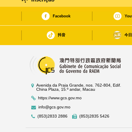
Facebook
You
抖音
今
Avenida da Praia Grande, nos. 762-804, Edif.
China Plaza, 15.º andar, Macau
https://www.gcs.gov.mo
info@gcs.gov.mo
(853)2833 2886
(853)2835 5426