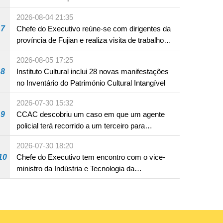
produto com substâncias medicamentosas
2026-08-04 21:35
ocidentais
7
Chefe do Executivo reúne-se com dirigentes da
província de Fujian e realiza visita de trabalho
em Fuzhou
2026-08-05 17:25
8
Instituto Cultural inclui 28 novas manifestações
no Inventário do Património Cultural Intangível
2026-07-30 15:32
9
CCAC descobriu um caso em que um agente
policial terá recorrido a um terceiro para
assumir por si a culpa na sequência de uma
2026-07-30 18:20
infracção rodoviária
10
Chefe do Executivo tem encontro com o vice-
ministro da Indústria e Tecnologia da
Informação