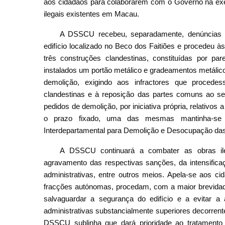
aos cidadãos para colaborarem com o Governo na exe
ilegais existentes em Macau.
A DSSCU recebeu, separadamente, denúncias re
edifício localizado no Beco dos Faitiões e procedeu à
três construções clandestinas, constituídas por par
instalados um portão metálico e gradeamentos metáli
demolição, exigindo aos infractores que procedes
clandestinas e à reposição das partes comuns ao seu
pedidos de demolição, por iniciativa própria, relativos
o prazo fixado, uma das mesmas mantinha-se 
Interdepartamental para Demolição e Desocupação das O
A DSSCU continuará a combater as obras ileg
agravamento das respectivas sanções, da intensificaç
administrativas, entre outros meios. Apela-se aos ci
fracções autónomas, procedam, com a maior brevidade 
salvaguardar a segurança do edifício e a evitar
administrativas substancialmente superiores decorren
DSSCU sublinha que dará prioridade ao tratamento 