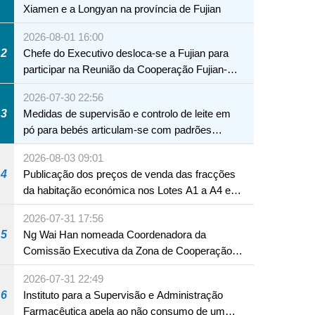
Xiamen e a Longyan na província de Fujian
2026-08-01 16:00
2
Chefe do Executivo desloca-se a Fujian para
participar na Reunião da Cooperação Fujian-
Macau
2026-07-30 22:56
3
Medidas de supervisão e controlo de leite em
pó para bebés articulam-se com padrões
internacionais Serviços interdepartamentais
2026-08-03 09:01
envidam esforços para assegurar a saúde dos
4
Publicação dos preços de venda das fracções
bebés e crianças, assim como a segurança
da habitação económica nos Lotes A1 a A4 e
alimentar
A12 da Zona A dos Novos Aterros
2026-07-31 17:56
5
Ng Wai Han nomeada Coordenadora da
Comissão Executiva da Zona de Cooperação
Aprofundada entre Guangdong e Macau em
2026-07-31 22:49
Hengqin
6
Instituto para a Supervisão e Administração
Farmacêutica apela ao não consumo de um