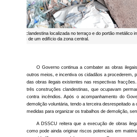
O Governo procedeu à demolição da construção clandes
escada comum de um
O Governo continua a combater as obras ilegais 
outros meios, e incentiva os cidadãos a procederem, 
das obras ilegais existentes nas respectivas fracções.
três construções clandestinas, que ocupavam perm
contra incêndios. Após o acompanhamento do Gove
demolição voluntária, tendo a terceira desrespeitado
medidas para organizar os trabalhos de demolição, sen
A DSSCU reitera que a execução de obras ilega
como pode ainda originar riscos potenciais em matéri