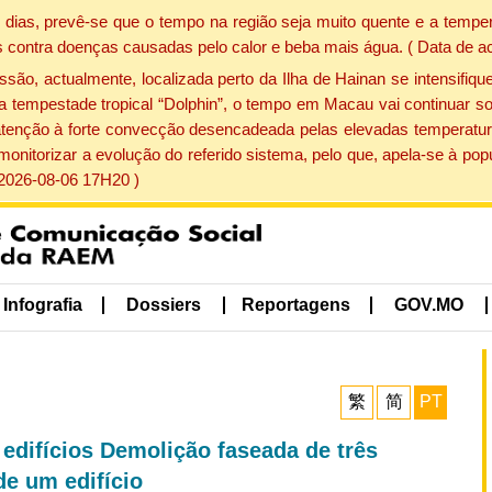
dias, prevê-se que o tempo na região seja muito quente e a temper
 contra doenças causadas pelo calor e beba mais água. ( Data de a
, actualmente, localizada perto da Ilha de Hainan se intensifique
a tempestade tropical “Dolphin”, o tempo em Macau vai continuar so
atenção à forte convecção desencadeada pelas elevadas temperatur
 monitorizar a evolução do referido sistema, pelo que, apela-se à 
 2026-08-06 17H20 )
Infografia
Dossiers
Reportagens
GOV.MO
繁
简
PT
edifícios Demolição faseada de três
de um edifício