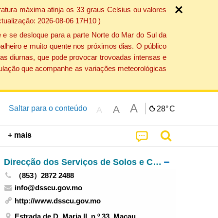
atura máxima atinja os 33 graus Celsius ou valores
ctualização: 2026-08-06 17H10 )
 e se desloque para a parte Norte do Mar do Sul da
alheiro e muito quente nos próximos dias. O público
as diurnas, que pode provocar trovoadas intensas e
população que acompanhe as variações meteorológicas
A
A
Saltar para o conteúdo
28°
C
A
+ mais
Direcção dos Serviços de Solos e Construção Urbana
（853）2872 2488
info@dsscu.gov.mo
http://www.dsscu.gov.mo
Estrada de D. Maria II, n.º 33, Macau