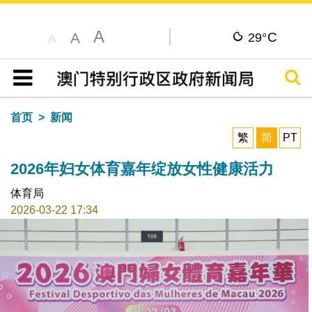
A
C
A
29°
A
搜寻
目录
首页
新闻
繁
简
PT
2026年妇女体育嘉年绽放女性健康活力
体育局
2026-03-22 17:34