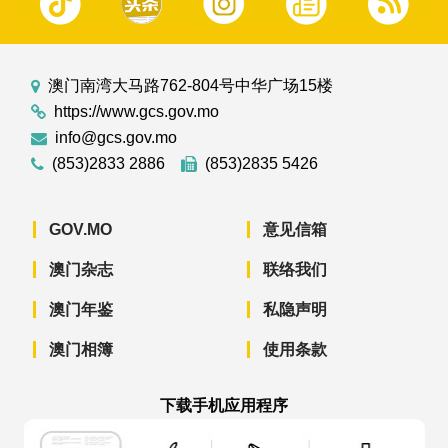
澳门南湾大马路762-804号中华广场15楼
https://www.gcs.gov.mo
info@gcs.gov.mo
(853)2833 2886
(853)2835 5426
GOV.MO
意见信箱
澳门杂志
联络我们
澳门年鉴
私隐声明
澳门相簿
使用条款
下载手机应用程序
澳门政府新闻 APP - App Store 下载
澳门政府新闻 APP - Googl
澳门政府新闻 