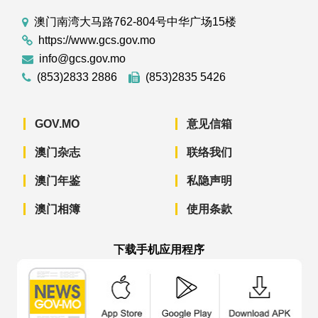
澳门南湾大马路762-804号中华广场15楼
https://www.gcs.gov.mo
info@gcs.gov.mo
(853)2833 2886
(853)2835 5426
GOV.MO
意见信箱
澳门杂志
联络我们
澳门年鉴
私隐声明
澳门相簿
使用条款
下载手机应用程序
澳门政府新闻 APP - App Store 下载
澳门政府新闻 APP - Googl
澳门政府新闻 