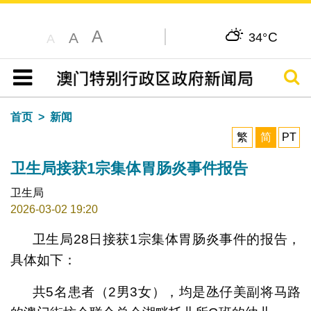
A
C
A
34°
A
搜寻
目录
首页
新闻
繁
简
PT
卫生局接获1宗集体胃肠炎事件报告
卫生局
2026-03-02 19:20
卫生局28日接获1宗集体胃肠炎事件的报告，
具体如下：
共5名患者（2男3女），均是氹仔美副将马路